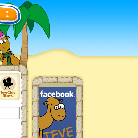
TeveClub
filmek