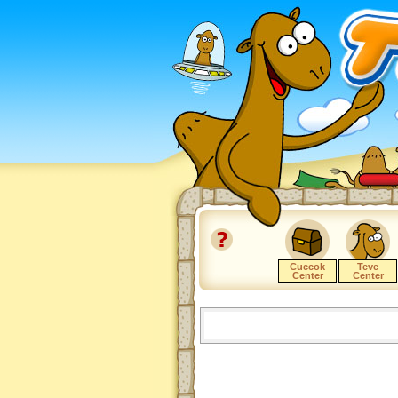
Cuccok
Teve
Center
Center