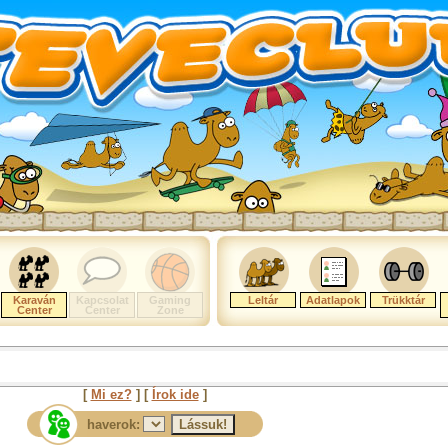
Karaván
Kapcsolat
Gaming
Leltár
Adatlapok
Trükktár
Center
Center
Zone
[
Mi ez?
] [
Írok ide
]
haverok: