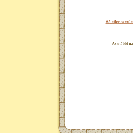
Véletlenszerűe
Az utóbbi na