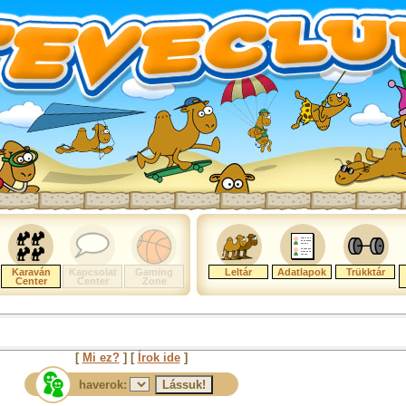
Karaván
Kapcsolat
Gaming
Leltár
Adatlapok
Trükktár
Center
Center
Zone
[
Mi ez?
] [
Írok ide
]
haverok: