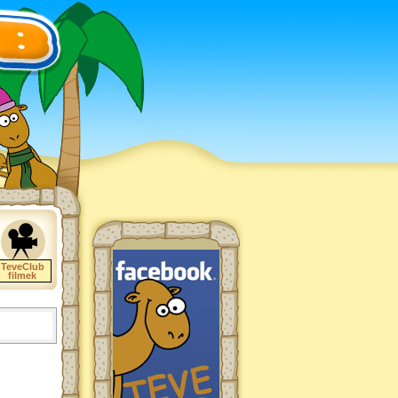
TeveClub
filmek