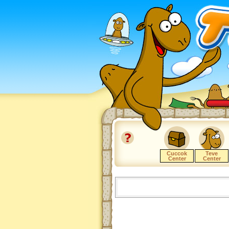
Cuccok
Teve
Center
Center