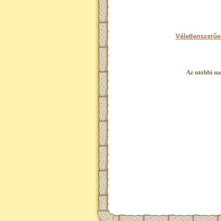
Véletlenszerűe
Az utóbbi na