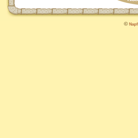
©
Napfo