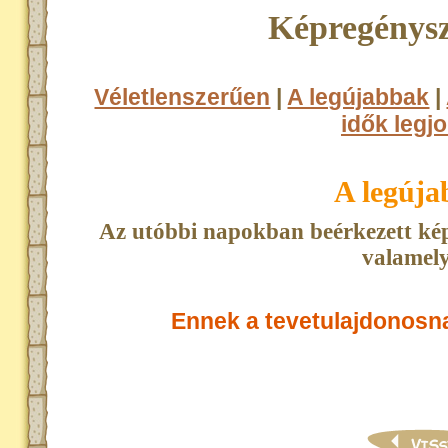
Képregénysz
Véletlenszerűen
|
A legújabbak
|
idők legjo
A legúj
Az utóbbi napokban beérkezett kép
valamely
Ennek a tevetulajdonosn