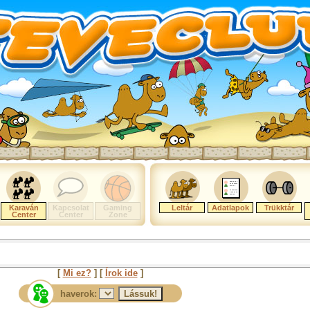
Karaván
Kapcsolat
Gaming
Leltár
Adatlapok
Trükktár
Center
Center
Zone
[
Mi ez?
] [
Írok ide
]
haverok: