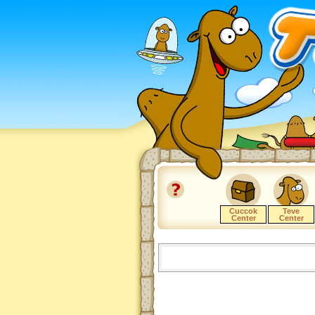
Cuccok
Teve
Center
Center