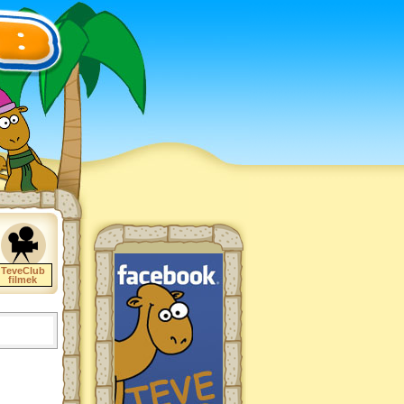
TeveClub
filmek