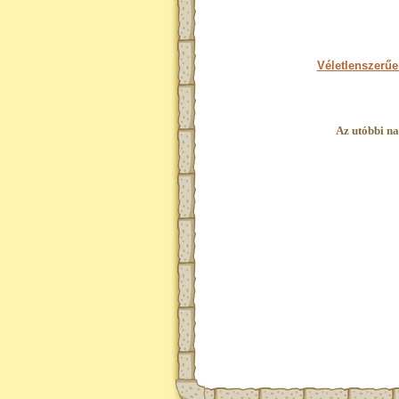
Véletlenszerűe
Az utóbbi na