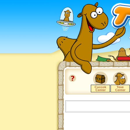
Cuccok
Teve
Center
Center