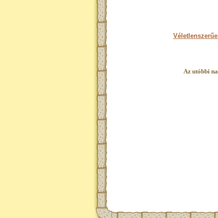
Véletlenszerűe
Az utóbbi na