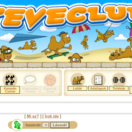
Karaván
Kapcsolat
Gaming
Leltár
Adatlapok
Trükktár
Center
Center
Zone
[
Mi ez?
] [
Írok ide
]
haverok: