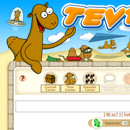
Cuccok
Teve
Karaván
Kapcsolat
Gam
Center
Center
Center
Center
Zo
[
Mi ez?
] [
Íro
haverok: