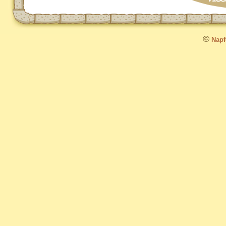
©
Napfo