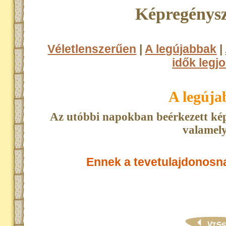
Képregénysz
Véletlenszerűen
|
A legújabbak
|
idők legjo
A legúj
Az utóbbi napokban beérkezett kép
valamely
Ennek a tevetulajdonosn