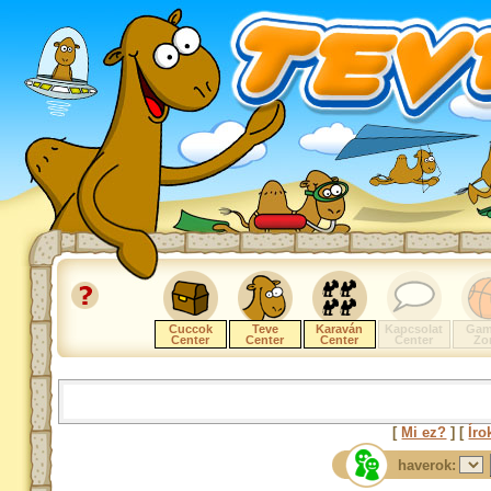
Cuccok
Teve
Karaván
Kapcsolat
Gam
Center
Center
Center
Center
Zo
[
Mi ez?
] [
Íro
haverok: