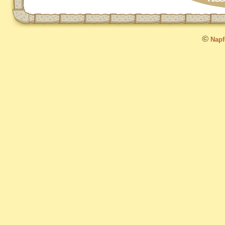
©
Napfo