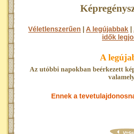
Képregénysz
Véletlenszerűen
|
A legújabbak
|
idők legjo
A legúj
Az utóbbi napokban beérkezett kép
valamely
Ennek a tevetulajdonosn