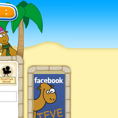
TeveClub
filmek