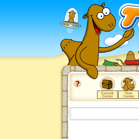
Cuccok
Teve
Center
Center