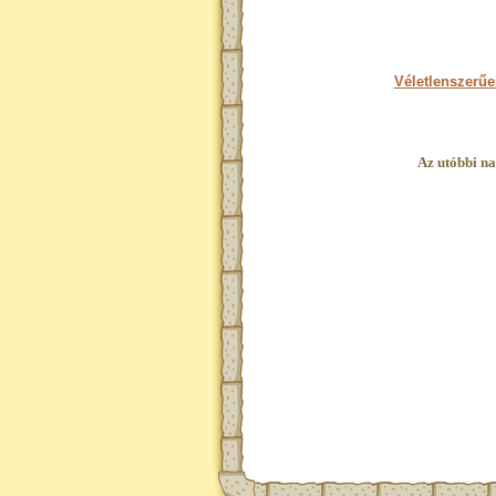
Véletlenszerűe
Az utóbbi na