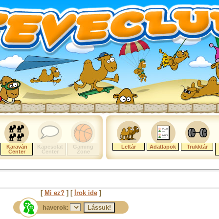
Karaván
Kapcsolat
Gaming
Leltár
Adatlapok
Trükktár
Center
Center
Zone
[
Mi ez?
] [
Írok ide
]
haverok: