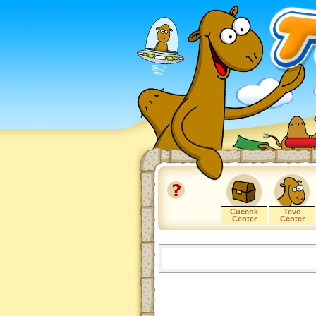
Cuccok
Teve
Center
Center