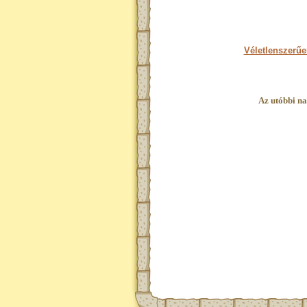
Véletlenszerűe
Az utóbbi na