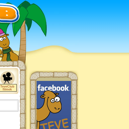
TeveClub
filmek