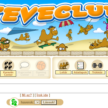
Karaván
Kapcsolat
Gaming
Leltár
Adatlapok
Trükktár
Center
Center
Zone
[
Mi ez?
] [
Írok ide
]
haverok: