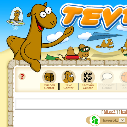
Cuccok
Teve
Karaván
Kapcsolat
Gam
Center
Center
Center
Center
Zo
[
Mi ez?
] [
Íro
haverok: