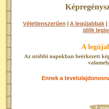
Képregénysz
Véletlenszerűen
|
A legújabbak
|
idők legjo
A legúj
Az utóbbi napokban beérkezett kép
valamely
Ennek a tevetulajdonosn