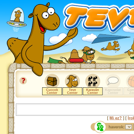
Cuccok
Teve
Karaván
Kapcsolat
Gam
Center
Center
Center
Center
Zo
[
Mi ez?
] [
Íro
haverok: