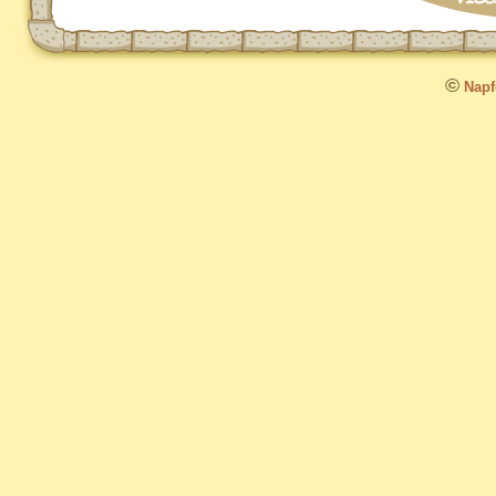
©
Napfo