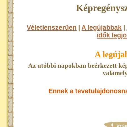
Képregénysz
Véletlenszerűen
|
A legújabbak
|
idők legjo
A legúj
Az utóbbi napokban beérkezett kép
valamely
Ennek a tevetulajdonosn