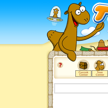
Cuccok
Teve
Center
Center