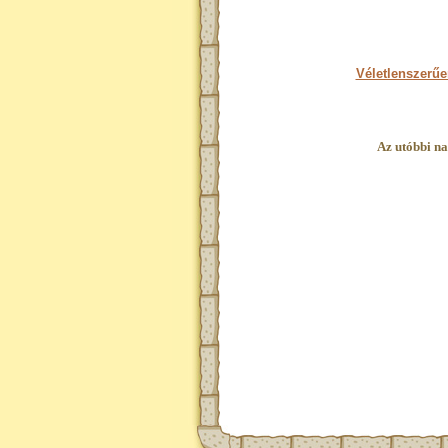
Véletlenszerűe
Az utóbbi na