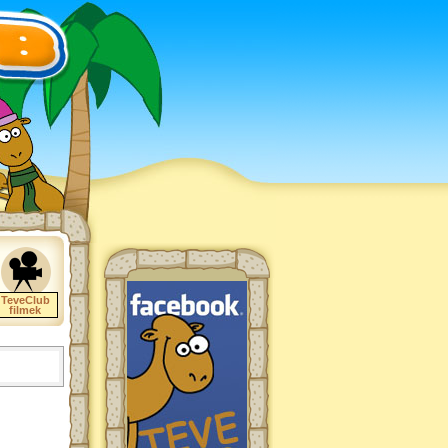
TeveClub
filmek