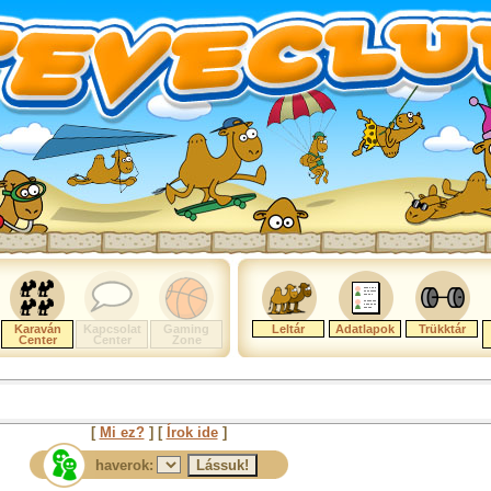
Karaván
Kapcsolat
Gaming
Leltár
Adatlapok
Trükktár
Center
Center
Zone
[
Mi ez?
] [
Írok ide
]
haverok: