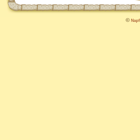
©
Napfo