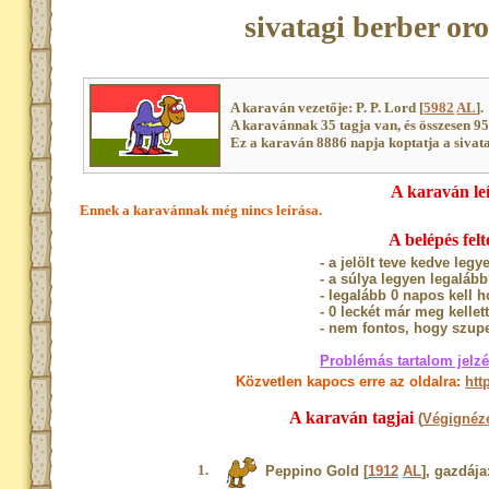
sivatagi berber or
A karaván vezetője: P. P. Lord [
5982
AL
].
A karavánnak 35 tagja van, és összesen 9
Ez a karaván 8886 napja koptatja a sivat
A karaván le
Ennek a karavánnak még nincs leírása.
A belépés felté
- a jelölt teve kedve leg
- a súlya legyen legaláb
- legalább 0 napos kell 
- 0 leckét már meg kellet
- nem fontos, hogy szupe
Problémás tartalom jelz
Közvetlen kapocs erre az oldalra:
htt
A karaván tagjai
(
Végignéze
1.
Peppino Gold [
1912
AL
], gazdája