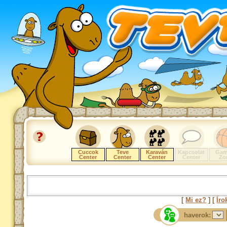
Cuccok
Teve
Karaván
Kapcsolat
Gam
Center
Center
Center
Center
Zo
[
Mi ez?
] [
Íro
haverok: