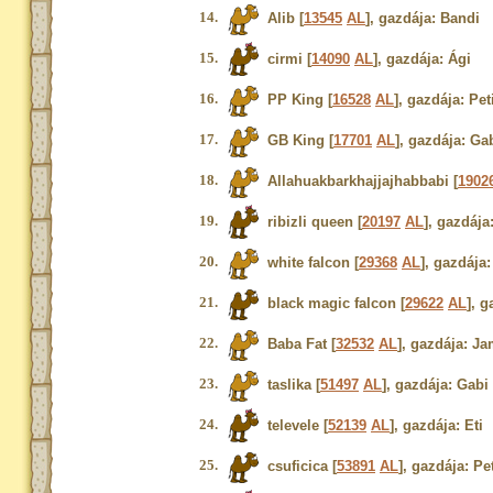
14.
Alib [
13545
AL
], gazdája: Bandi
15.
cirmi [
14090
AL
], gazdája: Ági
16.
PP King [
16528
AL
], gazdája: Pet
17.
GB King [
17701
AL
], gazdája: Ga
18.
Allahuakbarkhajjajhabbabi [
1902
19.
ribizli queen [
20197
AL
], gazdája
20.
white falcon [
29368
AL
], gazdája:
21.
black magic falcon [
29622
AL
], g
22.
Baba Fat [
32532
AL
], gazdája: J
23.
taslika [
51497
AL
], gazdája: Gabi
24.
televele [
52139
AL
], gazdája: Eti
25.
csuficica [
53891
AL
], gazdája: Pe