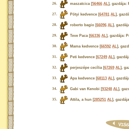
26.
maszatcica [
56466
AL
], gazdája: 
27.
Pötyi kedvence [
64781
AL
], gazd
28.
roberto bagio [
66096
AL
], gazdáj
29.
Teve Paca [
66336
AL
], gazdája: 
30.
Mama kedvence [
66592
AL
], gazd
31.
Peti kedvence [
67249
AL
], gazdáj
32.
perjeszépe cecília [
67269
AL
], ga
33.
Apa kedvence [
68113
AL
], gazdáj
34.
Gabi van Kenobi [
93248
AL
], gaz
35.
Attila, a hun [
285251
AL
], gazdáj