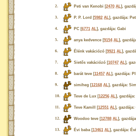
2.
Peti van Kenobi [
2470
AL
], gazdá
3.
P. P. Lord [
5982
AL
], gazdája: Pet
4.
PC [
6771
AL
], gazdája: Gabi
5.
anya kedvence [
9154
AL
], gazdáj
6.
Élénk vakációzó [
9921
AL
], gazd
7.
Sietős vakációzó [
10747
AL
], gaz
8.
barát teve [
11457
AL
], gazdája: PI
9.
simiheg [
12168
AL
], gazdája: Sim
10.
Teve de Lux [
12256
AL
], gazdája:
11.
Teve Kamill [
12551
AL
], gazdája:
12.
Woodoo teve [
12788
AL
], gazdáj
13.
Évi baba [
13461
AL
], gazdája: Év