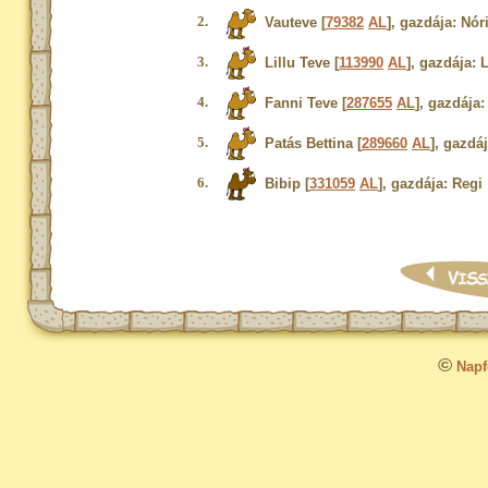
2.
Vauteve [
79382
AL
], gazdája: Nór
3.
Lillu Teve [
113990
AL
], gazdája: L
4.
Fanni Teve [
287655
AL
], gazdája:
5.
Patás Bettina [
289660
AL
], gazdáj
6.
Bibip [
331059
AL
], gazdája: Regi
©
Napfo