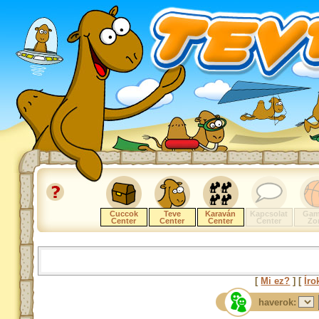
Cuccok
Teve
Karaván
Kapcsolat
Gam
Center
Center
Center
Center
Zo
[
Mi ez?
] [
Íro
haverok: