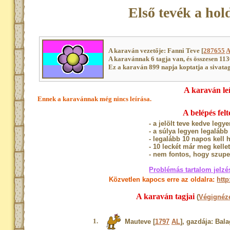
Első tevék a ho
A karaván vezetője: Fanni Teve [
287655
A karavánnak 6 tagja van, és összesen 11
Ez a karaván 899 napja koptatja a sivatag
A karaván le
Ennek a karavánnak még nincs leírása.
A belépés felté
- a jelölt teve kedve legy
- a súlya legyen legalább
- legalább 10 napos kell 
- 10 leckét már meg kellet
- nem fontos, hogy szupe
Problémás tartalom jelzé
Közvetlen kapocs erre az oldalra:
http
A karaván tagjai
(
Végignéze
1.
Mauteve [
1797
AL
], gazdája: Bal