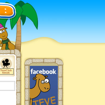
TeveClub
filmek