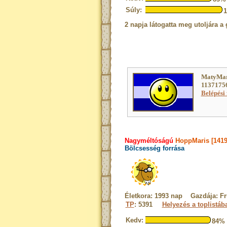
Súly:
2 napja látogatta meg utoljára a 
MatyMar
11371756
Belépési 
Nagyméltóságú
HoppMaris [1419
Bölcsesség forrása
Életkora: 1993 nap Gazdája: Fr
TP
: 5391
Helyezés a toplistáb
Kedv:
84%