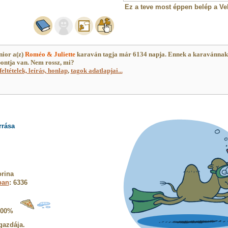
Ez a teve most éppen belép a Ve
nior a(z)
Roméo & Juliette
karaván tagja már 6134 napja. Ennek a karavánna
ontja van. Nem rossz, mi?
feltételek, leírás, honlap
,
tagok adatlapjai...
rrása
rina
ban
: 6336
100%
gazdája.