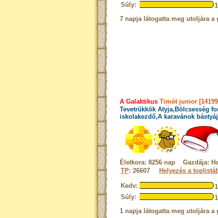
Súly:
7 napja látogatta meg utoljára a 
A Galaktikus
Timót junior [1419
Tevetrükkök Atyja,Bölcsesség fo
iskolakezdő,A karavánok bástyáj
Életkora: 8256 nap Gazdája: Ha
TP
: 26607
Helyezés a toplistá
Kedv:
Súly:
1 napja látogatta meg utoljára a 