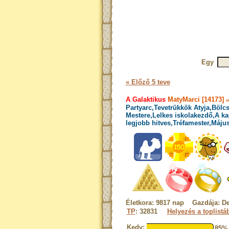
Egy
« Előző 5 teve
A Galaktikus
MatyMarci [14173]
Partyarc,Tevetrükkök Atyja,Bölcs
Mestere,Lelkes iskolakezdő,A ka
legjobb hitves,Tréfamester,Május
Életkora: 9817 nap Gazdája: De
TP
: 32831
Helyezés a toplistá
Kedv:
85%