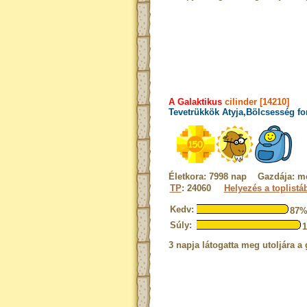
A Galaktikus
cilinder [14210]
Tevetrükkök Atyja,Bölcsesség fo
Életkora: 7998 nap Gazdája: me
TP
: 24060
Helyezés a toplistá
Kedv:
87
Súly:
3 napja látogatta meg utoljára a 