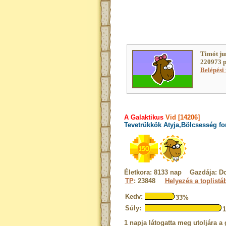
Timót ju
220973 p
Belépési 
A Galaktikus
Vid [14206]
Tevetrükkök Atyja,Bölcsesség fo
Életkora: 8133 nap Gazdája: Do
TP
: 23848
Helyezés a toplistá
Kedv:
33%
Súly:
1 napja látogatta meg utoljára a 