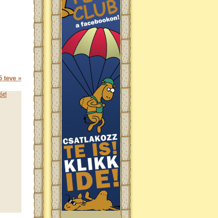
 teve »
ót!