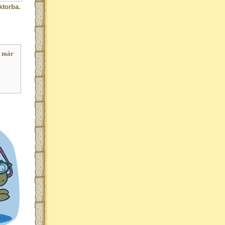
ktorba.
k már