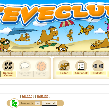
Karaván
Kapcsolat
Gaming
Leltár
Adatlapok
Trükktár
Center
Center
Zone
[
Mi ez?
] [
Írok ide
]
haverok: