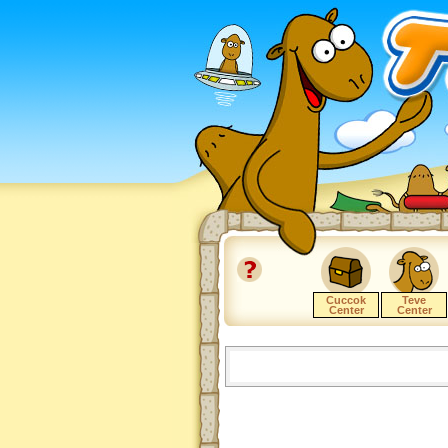
Cuccok
Teve
Center
Center