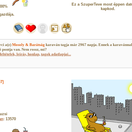
Ez a SzuperTeve most éppen dat
100%
kapkod.
gazdája.
ci a(z)
Mosoly & Barátság
karaván tagja már 2967 napja. Ennek a karavánna
 pontja van. Nem rossz, mi?
feltételek, leírás, honlap
,
tagok adatlapjai...
7]
uzsi
an
: 13570