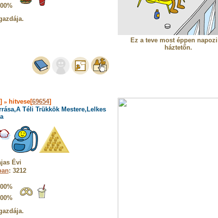
100%
gazdája.
Ez a teve most éppen napozi
háztetőn.
9]
»
hitvese[
69654
]
rrása,A Téli Trükkök Mestere,Lelkes
a
jas Évi
ban
: 3212
100%
100%
gazdája.