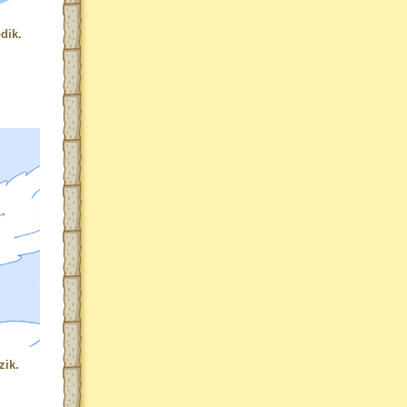
dik.
zik.