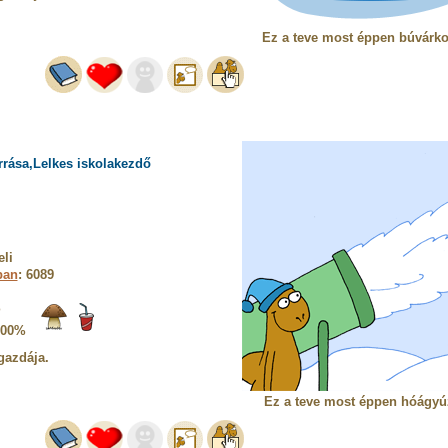
Ez a teve most éppen búvárko
rrása,Lelkes iskolakezdő
li
ban
: 6089
%
100%
gazdája.
Ez a teve most éppen hóágyú