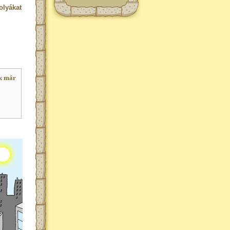
olyákat
k már