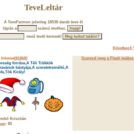
TeveLeltár
A TeveFarmon jelenleg 18538 darab teve él
Ugrás a
számú tevéhez,
nevű tevét keresek!
Következő 5
»
hitvese[
81868
]
Szerezd meg a Flash lejátsz
esség forrása,A Téli Trükkök
ravánok bástyája,A szeretetreméltó,A
fa,Tök Király!
mkó Krisztián
ban
: 85