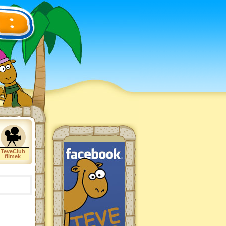
TeveClub
filmek