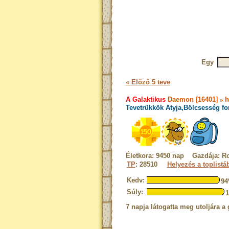
Egy
« Előző 5 teve
A Galaktikus
Daemon [16401]
»
h
Tevetrükkök Atyja,Bölcsesség fo
Életkora: 9450 nap Gazdája: R
TP
: 28510
Helyezés a toplistá
Kedv:
9
Súly:
7 napja látogatta meg utoljára a 