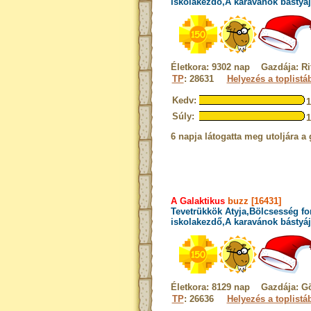
iskolakezdő,A karavánok bástyáj
Életkora: 9302 nap Gazdája: Ri
TP
: 28631
Helyezés a toplistá
Kedv:
Súly:
6 napja látogatta meg utoljára a 
A Galaktikus
buzz [16431]
Tevetrükkök Atyja,Bölcsesség fo
iskolakezdő,A karavánok bástyáj
Életkora: 8129 nap Gazdája: G
TP
: 26636
Helyezés a toplistá