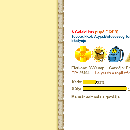
A Galaktikus
pupó [16413]
Tevetrükkök Atyja,Bölcsesség fo
bástyája
Életkora: 8689 nap Gazdája: Er
TP
: 25404
Helyezés a toplistá
Kedv:
23%
Súly:
Ma már volt nála a gazdája.