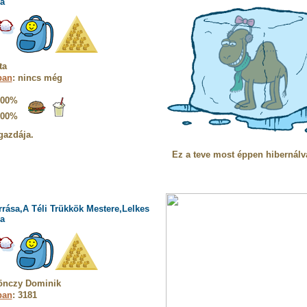
a
ta
ban
: nincs még
100%
100%
gazdája.
Ez a teve most éppen hibernálv
rrása,A Téli Trükkök Mestere,Lelkes
a
önczy Dominik
ban
: 3181