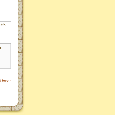
zik.
8
 teve »