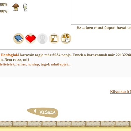
100%
100%
Ez a teve most éppen havat es
)
Honfoglaló
karaván tagja már 6054 napja. Ennek a karavánnak már 2213226
an. Nem rossz, mi?
feltételek, leírás, honlap
,
tagok adatlapjai...
Következő 5