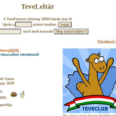
TeveLeltár
A TeveFarmon jelenleg 18564 darab teve él
Ugrás a
számú tevéhez,
nevű tevét keresek!
Következő 5
itvese[
2636
]
rrása,Lelkes iskolakezdő
obi Sama
ban
: 1619
4%
100%
gazdája.
Ez a teve most éppen digitális ö