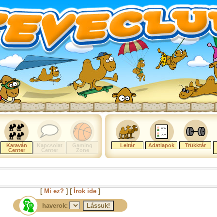
Karaván
Kapcsolat
Gaming
Leltár
Adatlapok
Trükktár
Center
Center
Zone
[
Mi ez?
] [
Írok ide
]
haverok: