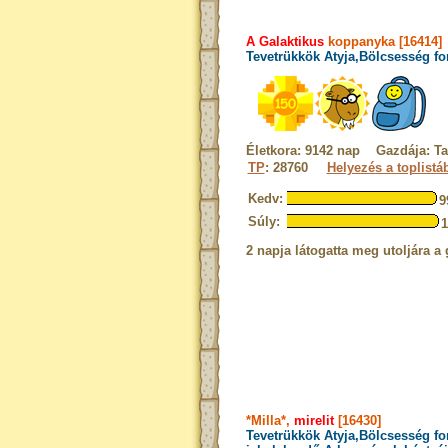
A Galaktikus
koppanyka [16414]
Tevetrükkök Atyja,Bölcsesség fo
Életkora: 9142 nap Gazdája: T
TP
: 28760
Helyezés a toplistá
Kedv:
9
Súly:
2 napja látogatta meg utoljára a 
*Milla*,
mirelit
[16430]
Tevetrükkök Atyja,Bölcsesség fo