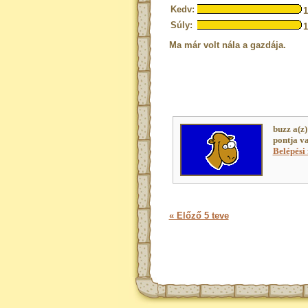
Kedv:
Súly:
Ma már volt nála a gazdája.
buzz a(z
pontja v
Belépési 
« Előző 5 teve