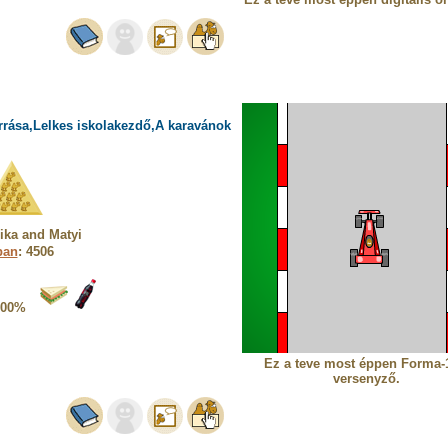
rrása,Lelkes iskolakezdő,A karavánok
ika and Matyi
ban
: 4506
100%
Ez a teve most éppen Forma-
versenyző.