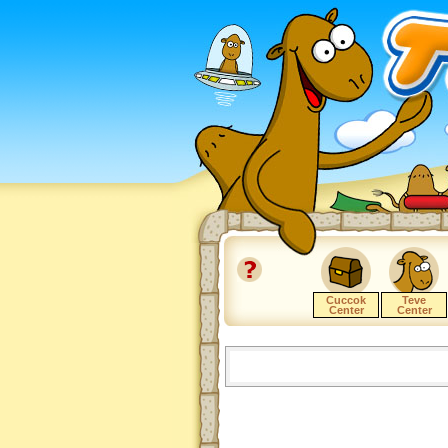
Cuccok
Teve
Center
Center