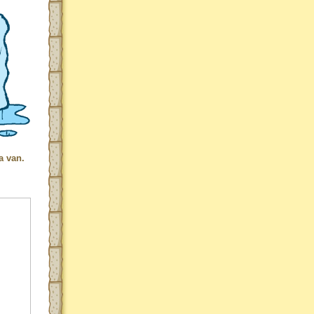
a van.