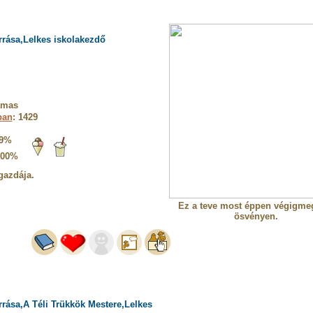
rrása,Lelkes iskolakezdő
amas
ban
: 1429
9%
100%
gazdája.
Ez a teve most éppen végigme
ösvényen.
rrása,A Téli Trükkök Mestere,Lelkes