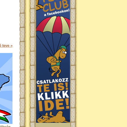
 teve »
rökség.