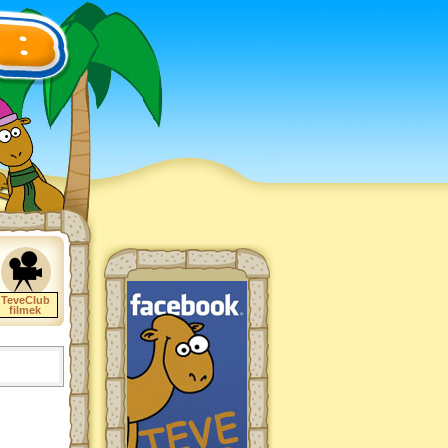
TeveClub
filmek