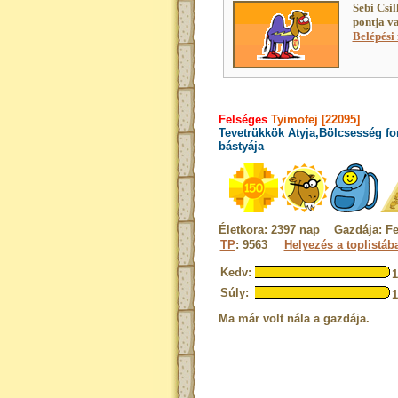
Sebi Csil
pontja v
Belépési 
Felséges
Tyimofej [22095]
Tevetrükkök Atyja,Bölcsesség fo
bástyája
Életkora: 2397 nap Gazdája: F
TP
: 9563
Helyezés a toplistáb
Kedv:
Súly:
Ma már volt nála a gazdája.