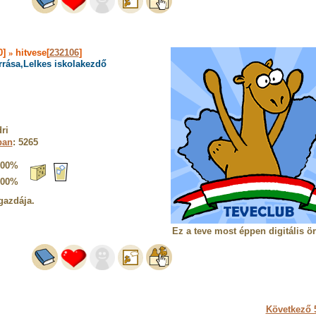
0]
»
hitvese[
232106
]
rrása,Lelkes iskolakezdő
ri
ban
: 5265
100%
100%
gazdája.
Ez a teve most éppen digitális ö
Következő 5