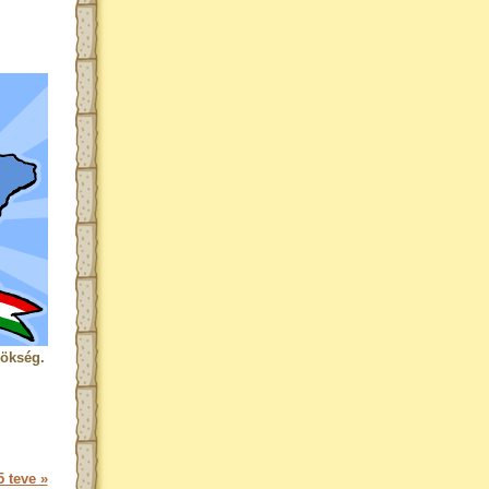
rökség.
 teve »