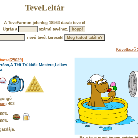
TeveLeltár
A TeveFarmon jelenleg 18563 darab teve él
Ugrás a
számú tevéhez,
nevű tevét keresek!
Következő 5
tvese[
25029
]
rrása,A Téli Trükkök Mestere,Lelkes
a
ajongó
ban
: 403
100%
100%
gazdája.
Ez a teve most éppen extrán h