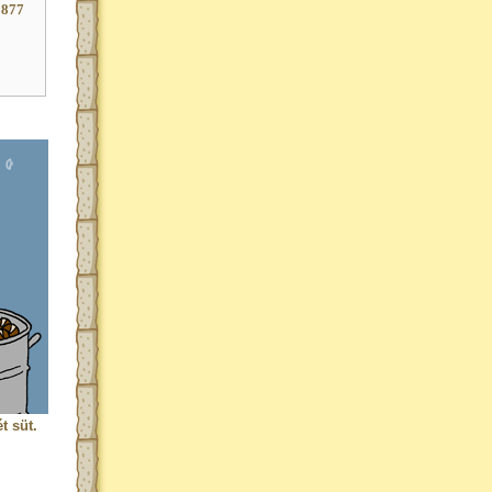
1877
t süt.