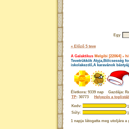
Egy
« Előző 5 teve
A Galaktikus
Melgibi [22064]
»
hi
Tevetrükkök Atyja,Bölcsesség fo
iskolakezdő,A karavánok bástyáj
Életkora: 9339 nap Gazdája: R
TP
: 30773
Helyezés a toplistá
Kedv:
Súly:
1 napja látogatta meg utoljára a 