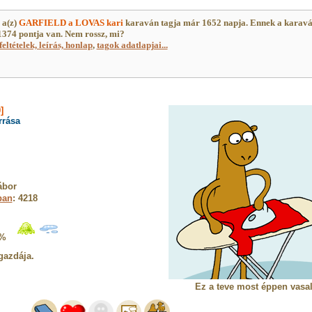
 a(z)
GARFIELD a LOVAS kari
karaván tagja már 1652 napja. Ennek a karav
374 pontja van. Nem rossz, mi?
feltételek, leírás, honlap
,
tagok adatlapjai...
]
rrása
ábor
ban
: 4218
3%
gazdája.
Ez a teve most éppen vasal