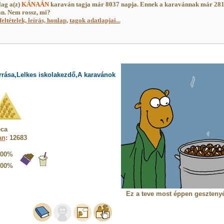
lag a(z)
KÁNAÁN
karaván tagja már 8037 napja. Ennek a karavánnak már 28
an. Nem rossz, mi?
feltételek, leírás, honlap
,
tagok adatlapjai...
rrása,Lelkes iskolakezdő,A karavánok
eca
an
: 12683
100%
100%
Ez a teve most éppen gesztenyé