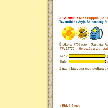
A Galaktikus
Miss Puppila [2212
Tevetrükkök Atyja,Bölcsesség fo
Életkora: 7736 nap Gazdája: Ad
TP
: 24770
Helyezés a toplistá
Kedv:
Súly:
1 napja látogatta meg utoljára a 
« Előző 5 teve