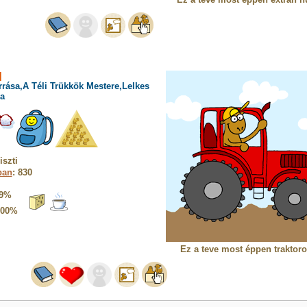
]
rrása,A Téli Trükkök Mestere,Lelkes
a
szti
ban
: 830
9%
100%
Ez a teve most éppen traktoro