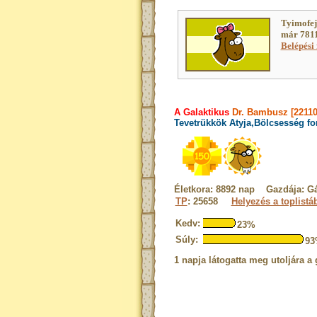
Tyimofej
már 7811
Belépési 
A Galaktikus
Dr. Bambusz [22110
Tevetrükkök Atyja,Bölcsesség fo
Életkora: 8892 nap Gazdája: G
TP
: 25658
Helyezés a toplistá
Kedv:
23%
Súly:
9
1 napja látogatta meg utoljára a 