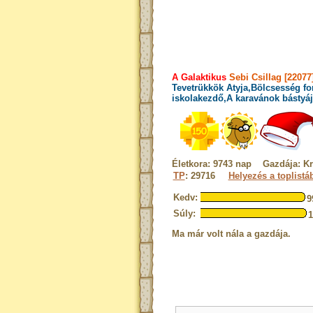
A Galaktikus
Sebi Csillag [22077
Tevetrükkök Atyja,Bölcsesség fo
iskolakezdő,A karavánok bástyáj
Életkora: 9743 nap Gazdája: Kri
TP
: 29716
Helyezés a toplistá
Kedv:
9
Súly:
Ma már volt nála a gazdája.