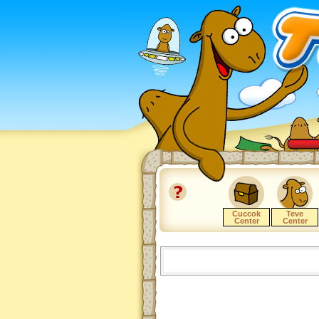
Cuccok
Teve
Center
Center