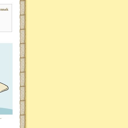
ánnak
.