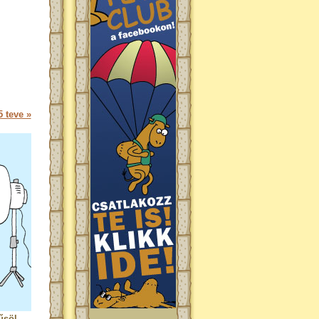
 teve »
űsöl.