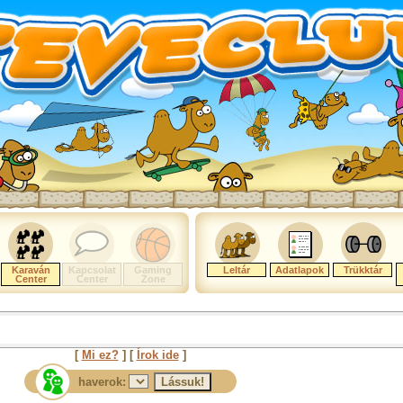
Karaván
Kapcsolat
Gaming
Leltár
Adatlapok
Trükktár
Center
Center
Zone
[
Mi ez?
] [
Írok ide
]
haverok: