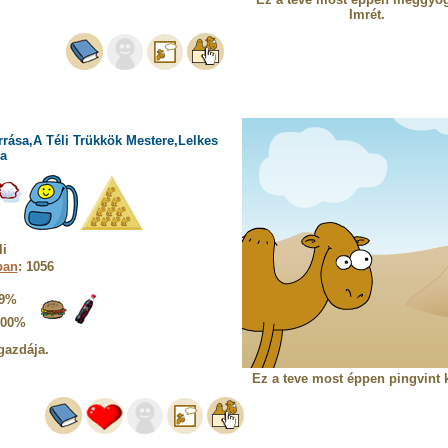
Imrét.
rrása,A Téli Trükkök Mestere,Lelkes
a
i
ban
: 1056
9%
100%
gazdája.
Ez a teve most éppen pingvint 