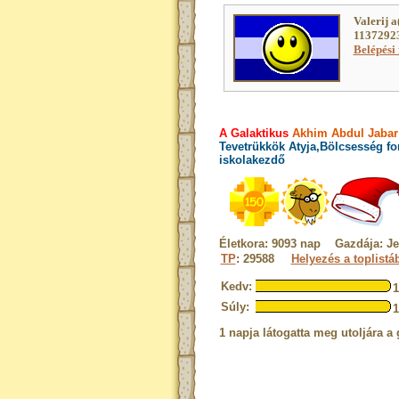
Valerij a
11372923
Belépési 
A Galaktikus
Akhim Abdul Jabar 
Tevetrükkök Atyja,Bölcsesség fo
iskolakezdő
Életkora: 9093 nap Gazdája: Je
TP
: 29588
Helyezés a toplistá
Kedv:
Súly:
1 napja látogatta meg utoljára a 