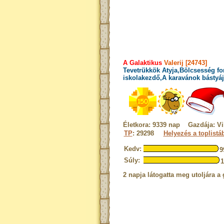
A Galaktikus
Valerij [24743]
Tevetrükkök Atyja,Bölcsesség fo
iskolakezdő,A karavánok bástyáj
Életkora: 9339 nap Gazdája: Vil
TP
: 29298
Helyezés a toplistá
Kedv:
9
Súly:
2 napja látogatta meg utoljára a 