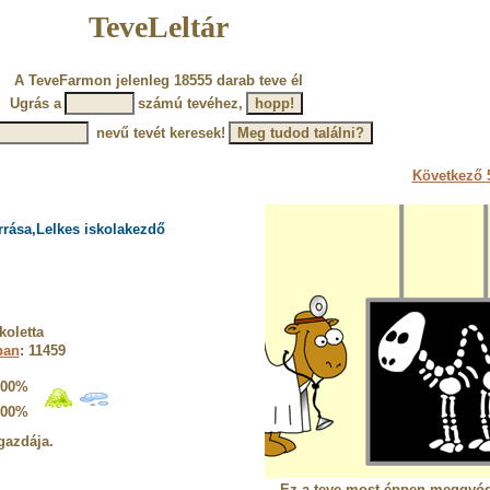
TeveLeltár
A TeveFarmon jelenleg 18555 darab teve él
Ugrás a
számú tevéhez,
nevű tevét keresek!
Következő 5
rrása,Lelkes iskolakezdő
koletta
ban
: 11459
100%
100%
gazdája.
Ez a teve most éppen meggyóg