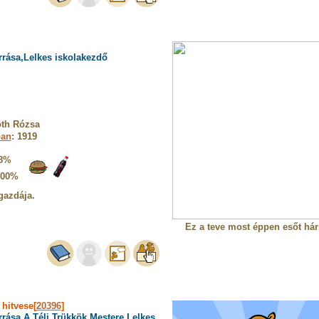
rrása,Lelkes iskolakezdő
óth Rózsa
ban
: 1919
8%
100%
gazdája.
Ez a teve most éppen esőt hárí
»
hitvese[
20396
]
rrása,A Téli Trükkök Mestere,Lelkes