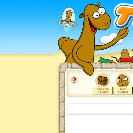
Cuccok
Teve
Center
Center