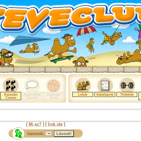
Karaván
Kapcsolat
Gaming
Leltár
Adatlapok
Trükktár
Center
Center
Zone
[
Mi ez?
] [
Írok ide
]
haverok: