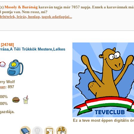
(z)
Mosoly & Barátság
karaván tagja már 7057 napja. Ennek a karavánnak má
 pontja van. Nem rossz, mi?
feltételek, leírás, honlap
,
tagok adatlapjai...
[24748]
rrása,A Téli Trükkök Mestere,Lelkes
rry Wolf
ban
: 897
100%
100%
gazdája.
Ez a teve most éppen digitális ö