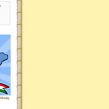
r
rökség.