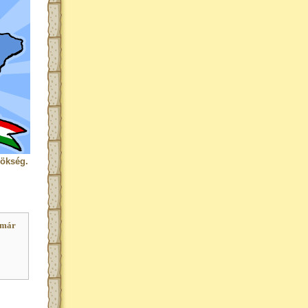
rökség.
 már