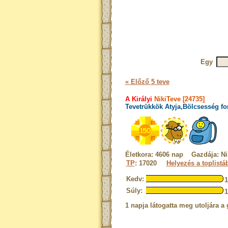
Egy
« Előző 5 teve
A Királyi
NikiTeve [24735]
Tevetrükkök Atyja,Bölcsesség fo
Életkora: 4606 nap Gazdája: Ni
TP
: 17020
Helyezés a toplistá
Kedv:
Súly:
1 napja látogatta meg utoljára a 