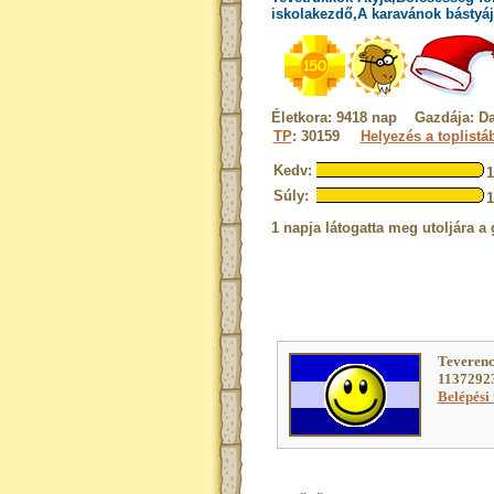
iskolakezdő,A karavánok bástyáj
Életkora: 9418 nap Gazdája: D
TP
: 30159
Helyezés a toplistá
Kedv:
Súly:
1 napja látogatta meg utoljára a 
Teverenc
11372923
Belépési 