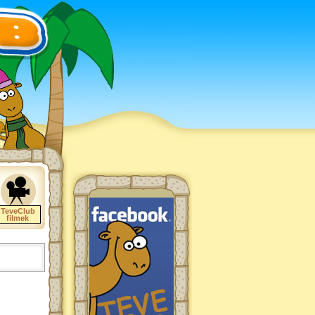
TeveClub
filmek