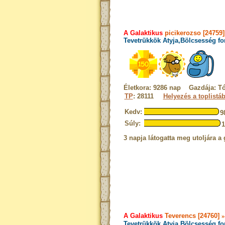
A Galaktikus
picikerozso [24759]
Tevetrükkök Atyja,Bölcsesség fo
Életkora: 9286 nap Gazdája: T
TP
: 28111
Helyezés a toplistá
Kedv:
9
Súly:
3 napja látogatta meg utoljára a 
A Galaktikus
Teverencs [24760]
Tevetrükkök Atyja,Bölcsesség fo