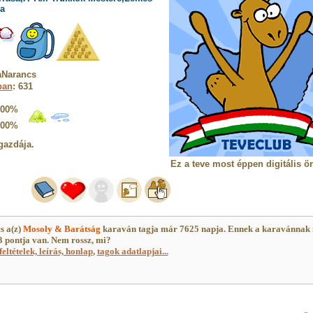
a
aNarancs
ban
: 631
100%
100%
gazdája.
Ez a teve most éppen digitális ö
s a(z)
Mosoly & Barátság
karaván tagja már 7625 napja. Ennek a karavánnak
 pontja van. Nem rossz, mi?
feltételek, leírás, honlap
,
tagok adatlapjai...