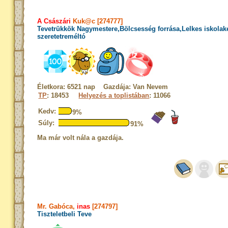
A Császári
Kuk@c [274777]
Tevetrükkök Nagymestere,Bölcsesség forrása,Lelkes iskola
szeretetreméltó
Életkora: 6521 nap Gazdája: Van Nevem
TP
: 18453
Helyezés a toplistában
: 11066
Kedv:
9%
Súly:
91%
Ma már volt nála a gazdája.
Mr. Gabóca,
inas
[274797]
Tiszteletbeli Teve