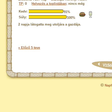
TP
: 0
Helyezés a toplistában
: nincs még
Kedv:
91%
Súly:
100%
2 napja látogatta meg utoljára a gazdája.
« Előző 5 teve
©
Napfo