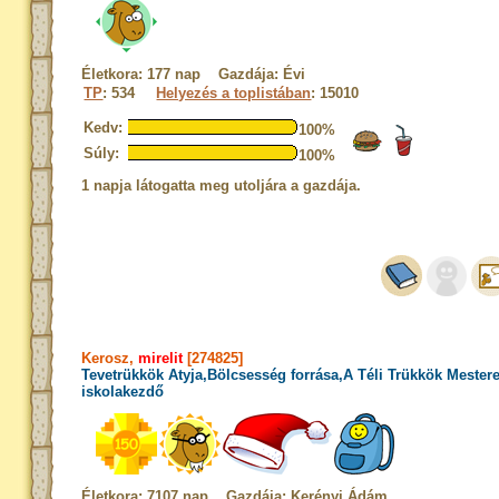
Életkora: 177 nap Gazdája: Évi
TP
: 534
Helyezés a toplistában
: 15010
Kedv:
100%
Súly:
100%
1 napja látogatta meg utoljára a gazdája.
Kerosz,
mirelit
[274825]
Tevetrükkök Atyja,Bölcsesség forrása,A Téli Trükkök Mester
iskolakezdő
Életkora: 7107 nap Gazdája: Kerényi Ádám