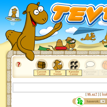
Cuccok
Teve
Karaván
Kapcsolat
Gam
Center
Center
Center
Center
Zo
[
Mi ez?
] [
Íro
haverok: