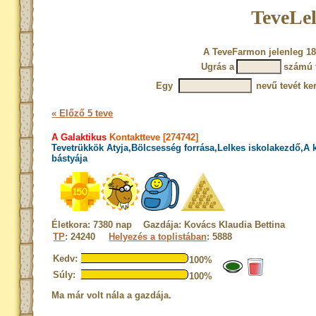
TeveLel
A TeveFarmon jelenleg 18
Ugrás a
számú 
Egy
nevű tevét ke
« Előző 5 teve
A Galaktikus
Kontaktteve [274742]
Tevetrükkök Atyja,Bölcsesség forrása,Lelkes iskolakezdő,A
bástyája
Életkora: 7380 nap Gazdája: Kovács Klaudia Bettina
TP
: 24240
Helyezés a toplistában
: 5888
Kedv:
100%
Súly:
100%
Ma már volt nála a gazdája.