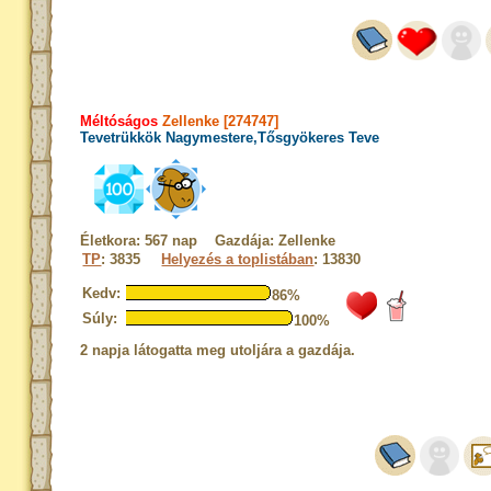
Méltóságos
Zellenke [274747]
Tevetrükkök Nagymestere,Tősgyökeres Teve
Életkora: 567 nap Gazdája: Zellenke
TP
: 3835
Helyezés a toplistában
: 13830
Kedv:
86%
Súly:
100%
2 napja látogatta meg utoljára a gazdája.