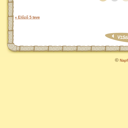
« Előző 5 teve
©
Napfo