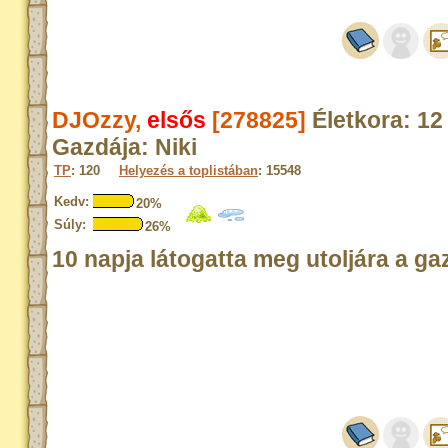
DJOzzy,
elsős
[278825]
Életkora: 1
Gazdája: Niki
TP
: 120
Helyezés a toplistában
: 15548
Kedv:
20%
Súly:
26%
10 napja látogatta meg utoljára a ga