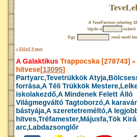
TeveLel
A TeveFarmon jelenleg 18
Ugrás a
számú 
Egy
nevű tevét ke
« Előző 5 teve
A Galaktikus
Trappocska [278743]
»
hitvese[
13095
]
Partyarc,Tevetrükkök Atyja,Bölcse
forrása,A Téli Trükkök Mestere,Lelk
iskolakezdő,A Mindenek Felett Álló
Világmegváltó Tagtoborzó,A karavá
bástyája,A szeretetreméltó,A legjob
hitves,Tréfamester,Májusfa,Tök Királ
arc,Labdazsonglőr