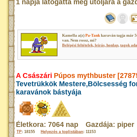
1 napja látogatta meg utoljára a gaz
Kamella a(z)
Pa-Tank
karaván tagja már 5
van. Nem rossz, mi?
Belépési feltételek, leírás, honlap
,
tagok adat
A Császári
Púpos mythbuster [2787
Tevetrükkök Mestere,Bölcsesség fo
karavánok bástyája
Életkora: 7064 nap Gazdája: piper
TP
: 18155
Helyezés a toplistában
: 11153