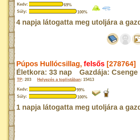
Kedv:
69%
Súly:
100%
4 napja látogatta meg utoljára a gaz
Púpos Hullócsillag,
felsős
[278764]
Életkora: 33 nap Gazdája: Csenge
TP
: 203
Helyezés a toplistában
: 15413
Kedv:
99%
Súly:
100%
1 napja látogatta meg utoljára a gaz