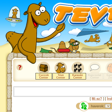
Cuccok
Teve
Karaván
Kapcsolat
Gam
Center
Center
Center
Center
Zo
[
Mi ez?
] [
Íro
haverok: