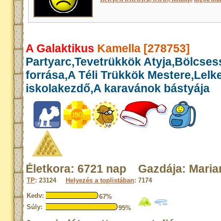
A Galaktikus
Kamella [278753]
Partyarc,Tevetrükkök Atyja,Bölcse
forrása,A Téli Trükkök Mestere,Lelk
iskolakezdő,A karavánok bástyája
Életkora: 6721 nap Gazdája: Maria
TP
: 23124
Helyezés a toplistában
: 7174
Kedv:
67%
Súly:
95%