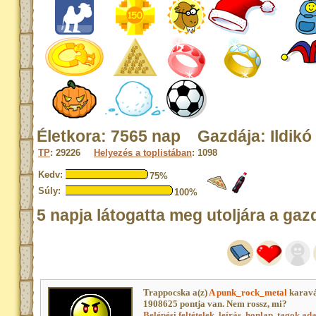
Életkora: 7565 nap Gazdája: Ildikó
TP
: 29226
Helyezés a toplistában
: 1098
Kedv:
75%
Súly:
100%
5 napja látogatta meg utoljára a gaz
Trappocska a(z)
A punk_rock_metal
karavá
1908625 pontja van. Nem rossz, mi?
Belépési feltételek, leírás, honlap
,
tagok adat