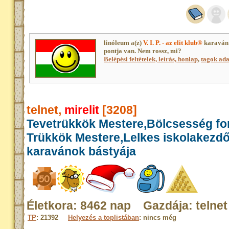
linóleum a(z)
V. I. P. - az elit klub®
karaván 
pontja van. Nem rossz, mi?
Belépési feltételek, leírás, honlap
,
tagok adat
telnet,
mirelit
[3208]
Tevetrükkök Mestere,Bölcsesség for
Trükkök Mestere,Lelkes iskolakezd
karavánok bástyája
Életkora: 8462 nap Gazdája: telnet
TP
: 21392
Helyezés a toplistában
: nincs még