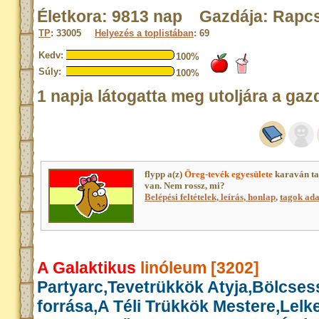
Életkora: 9813 nap Gazdája: Rapc
TP
: 33005
Helyezés a toplistában
: 69
Kedv:
100%
Súly:
100%
1 napja látogatta meg utoljára a gaz
flypp a(z)
Öreg-tevék egyesülete
karaván ta
van. Nem rossz, mi?
Belépési feltételek, leírás, honlap
,
tagok adat
A Galaktikus
linóleum [3202]
Partyarc,Tevetrükkök Atyja,Bölcse
forrása,A Téli Trükkök Mestere,Lelk