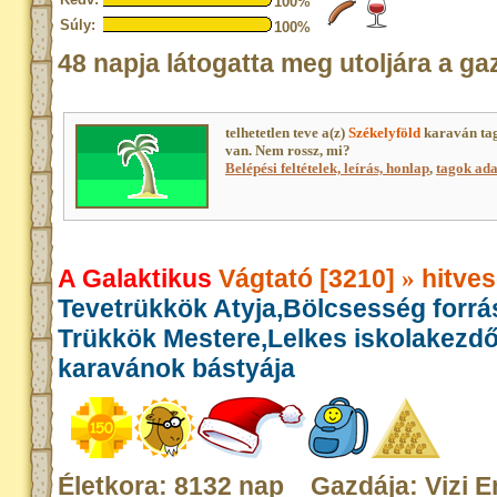
100%
Súly:
100%
48 napja látogatta meg utoljára a ga
telhetetlen teve a(z)
Székelyföld
karaván tag
van. Nem rossz, mi?
Belépési feltételek, leírás, honlap
,
tagok adat
A Galaktikus
Vágtató [3210]
hitves
»
Tevetrükkök Atyja,Bölcsesség forrás
Trükkök Mestere,Lelkes iskolakezd
karavánok bástyája
Életkora: 8132 nap Gazdája: Vizi 