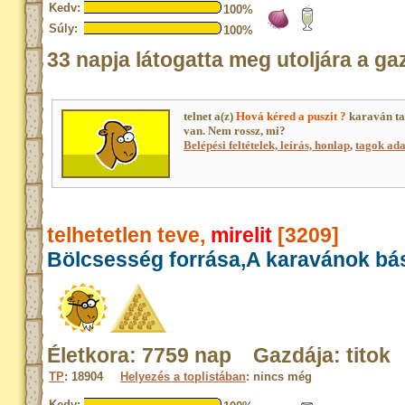
Kedv:
100%
Súly:
100%
33 napja látogatta meg utoljára a ga
telnet a(z)
Hová kéred a puszit ?
karaván ta
van. Nem rossz, mi?
Belépési feltételek, leírás, honlap
,
tagok adat
telhetetlen teve,
mirelit
[3209]
Bölcsesség forrása,A karavánok bá
Életkora: 7759 nap Gazdája: titok
TP
: 18904
Helyezés a toplistában
: nincs még
Kedv: