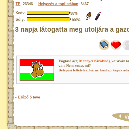
TP
: 26346
Helyezés a toplistában
: 3467
Kedv:
98%
Súly:
100%
3 napja látogatta meg utoljára a gaz
Vágtató a(z)
Mennyei Királyság
karaván ta
van. Nem rossz, mi?
Belépési feltételek, leírás, honlap
,
tagok adat
« Előző 5 teve