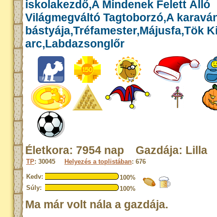
iskolakezdő,A Mindenek Felett Álló
Világmegváltó Tagtoborzó,A karavá
bástyája,Tréfamester,Májusfa,Tök Kir
arc,Labdazsonglőr
Életkora: 7954 nap Gazdája: Lilla
TP
: 30045
Helyezés a toplistában
: 676
Kedv:
100%
Súly:
100%
Ma már volt nála a gazdája.