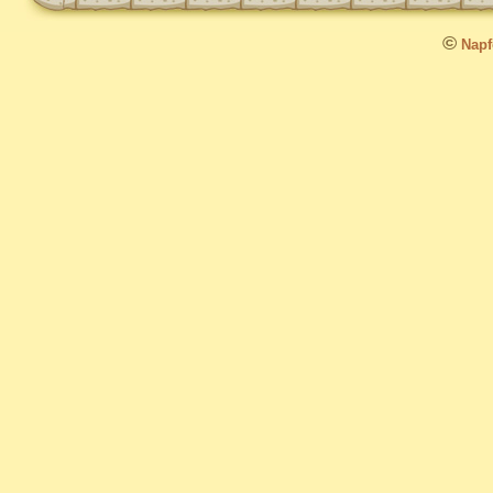
©
Napfo