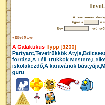
TeveL
A TeveFarmon jelenleg
Ugrás a
szá
Egy
nevű tevét
« Előző 5 teve
A Galaktikus
flypp [3200]
Partyarc,Tevetrükkök Atyja,Bölcse
forrása,A Téli Trükkök Mestere,Lelk
iskolakezdő,A karavánok bástyája,
guru