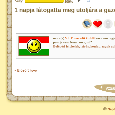
Súly:
100%
1 napja látogatta meg utoljára a gaz
uez a(z)
V. I. P. - az elit klub®
karaván tagj
pontja van. Nem rossz, mi?
Belépési feltételek, leírás, honlap
,
tagok ada
« Előző 5 teve
©
Napfo