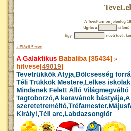
TeveLel
A TeveFarmon jelenleg 18
Ugrás a
számú 
Egy
nevű tevét ke
« Előző 5 teve
A Galaktikus
Babaliba [35434]
»
hitvese[
49019
]
Tevetrükkök Atyja,Bölcsesség forr
Téli Trükkök Mestere,Lelkes iskola
Mindenek Felett Álló Világmegváltó
Tagtoborzó,A karavánok bástyája,A
szeretetreméltó,Tréfamester,Májusf
Király!,Téli arc,Labdazsonglőr