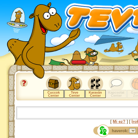
Cuccok
Teve
Karaván
Kapcsolat
Gam
Center
Center
Center
Center
Zo
[
Mi ez?
] [
Íro
haverok: