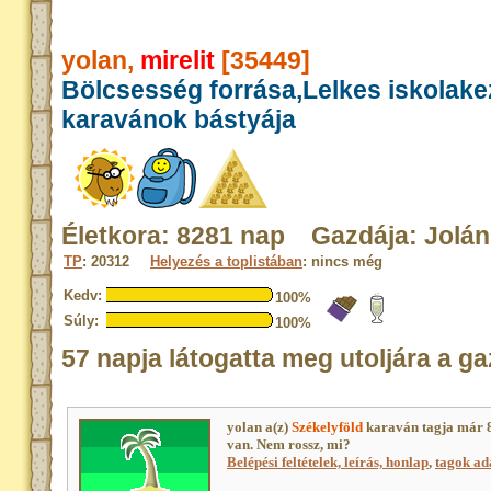
yolan,
mirelit
[35449]
Bölcsesség forrása,Lelkes iskolak
karavánok bástyája
Életkora: 8281 nap Gazdája: Jolán
TP
: 20312
Helyezés a toplistában
: nincs még
Kedv:
100%
Súly:
100%
57 napja látogatta meg utoljára a ga
yolan a(z)
Székelyföld
karaván tagja már 
van. Nem rossz, mi?
Belépési feltételek, leírás, honlap
,
tagok ada