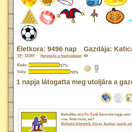
Életkora: 9496 nap Gazdája: Katic
TP
: 33397
Helyezés a toplistában
: 49
Kedv:
67%
Súly:
93%
1 napja látogatta meg utoljára a gaz
Babaliba a(z)
Pa-Tank
karaván tagja már 
van. Nem rossz, mi?
Belépési feltételek, leírás, honlap
,
tagok ada