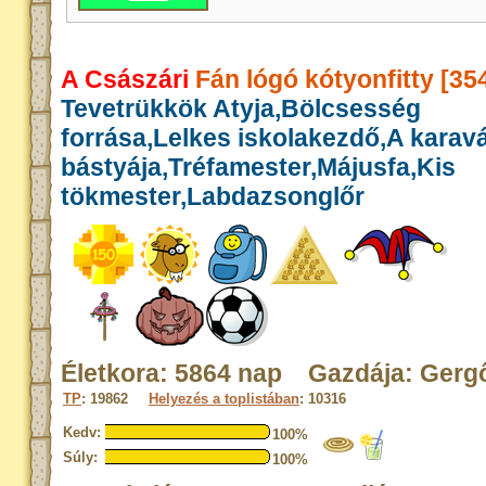
A Császári
Fán lógó kótyonfitty [35
Tevetrükkök Atyja,Bölcsesség
forrása,Lelkes iskolakezdő,A karav
bástyája,Tréfamester,Májusfa,Kis
tökmester,Labdazsonglőr
Életkora: 5864 nap Gazdája: Gerg
TP
: 19862
Helyezés a toplistában
: 10316
Kedv:
100%
Súly:
100%