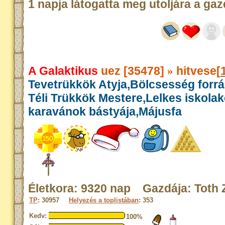
1 napja látogatta meg utoljára a gaz
A Galaktikus
uez [35478]
hitvese[
»
Tevetrükkök Atyja,Bölcsesség forr
Téli Trükkök Mestere,Lelkes iskola
karavánok bástyája,Májusfa
Életkora: 9320 nap Gazdája: Toth 
TP
: 30957
Helyezés a toplistában
: 353
Kedv:
100%