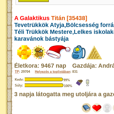
A Galaktikus
Titán [35438]
Tevetrükkök Atyja,Bölcsesség forr
Téli Trükkök Mestere,Lelkes iskola
karavánok bástyája
Életkora: 9467 nap Gazdája: Andr
TP
: 29704
Helyezés a toplistában
: 831
Kedv:
99%
Súly:
100%
3 napja látogatta meg utoljára a gaz