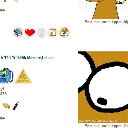
ja.
Ez a teve most éppen hip
,A Téli Trükkök Mestere,Lelkes
oy1
5733
ja.
Ez a teve most éppen Om