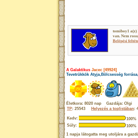
tomiboy1 a(z)
van. Nem ross
Belépési feltét
A Galaktikus
Jacec [49924]
Tevetrükkök Atyja,Bölcsesség forrása
Életkora: 8020 nap Gazdája: Olgi
TP
: 25543
Helyezés a toplistában
: 
Kedv:
100%
Súly:
100%
1 napja látogatta meg utoljára a gazdá