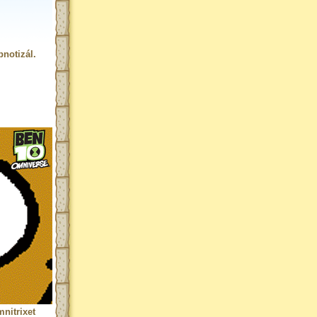
notizál.
nitrixet