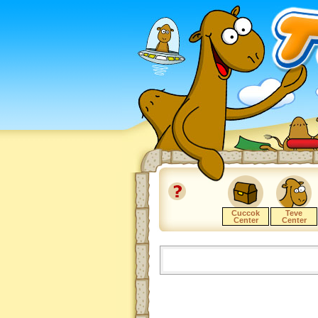
Cuccok
Teve
Center
Center