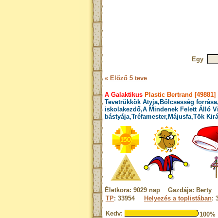
Egy
« Előző 5 teve
A Galaktikus
Plastic Bertrand [49881]
Tevetrükkök Atyja,Bölcsesség forrása
iskolakezdő,A Mindenek Felett Álló 
bástyája,Tréfamester,Májusfa,Tök Kirá
Életkora: 9029 nap Gazdája: Berty
TP
: 33954
Helyezés a toplistában
: 
Kedv:
100%