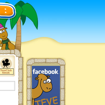
TeveClub
filmek