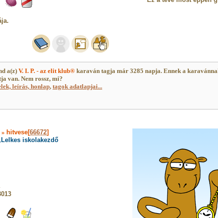
ja.
nd a(z)
V. I. P. - az elit klub®
karaván tagja már 3285 napja. Ennek a karavánn
ja van. Nem rossz, mi?
elek, leírás, honlap
,
tagok adatlapjai...
]
»
hitvese[
66672
]
,Lelkes iskolakezdő
3013