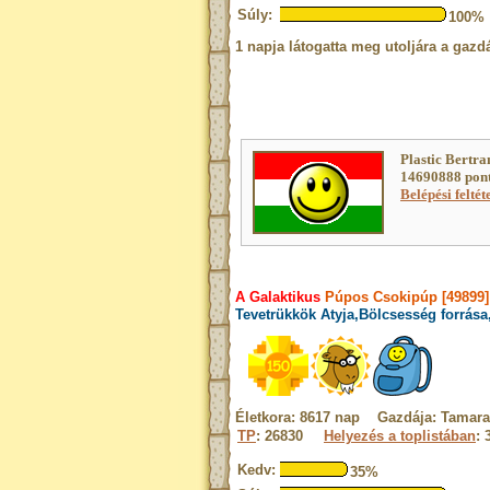
Súly:
100%
1 napja látogatta meg utoljára a gazdá
Plastic Bertra
14690888 pont
Belépési feltét
A Galaktikus
Púpos Csokipúp [49899
Tevetrükkök Atyja,Bölcsesség forrása
Életkora: 8617 nap Gazdája: Tamara
TP
: 26830
Helyezés a toplistában
: 
Kedv:
35%