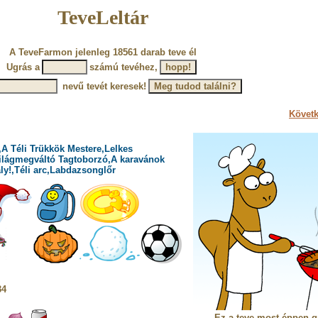
TeveLeltár
A TeveFarmon jelenleg 18561 darab teve él
Ugrás a
számú tevéhez,
nevű tevét keresek!
Követk
,A Téli Trükkök Mestere,Lelkes
Világmegváltó Tagtoborzó,A karavánok
ly!,Téli arc,Labdazsonglőr
34
Ez a teve most éppen gr