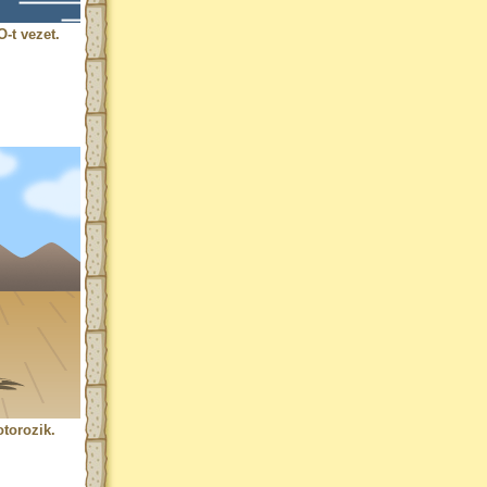
-t vezet.
torozik.