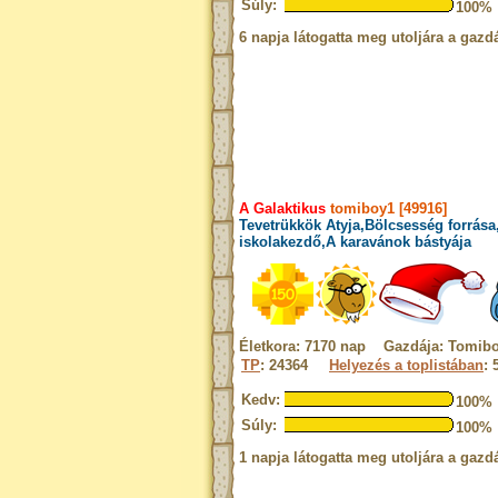
Súly:
100%
6 napja látogatta meg utoljára a gazdá
A Galaktikus
tomiboy1 [49916]
Tevetrükkök Atyja,Bölcsesség forrása
iskolakezdő,A karavánok bástyája
Életkora: 7170 nap Gazdája: Tomib
TP
: 24364
Helyezés a toplistában
: 
Kedv:
100%
Súly:
100%
1 napja látogatta meg utoljára a gazdá