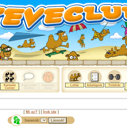
Karaván
Kapcsolat
Gaming
Leltár
Adatlapok
Trükktár
Center
Center
Zone
[
Mi ez?
] [
Írok ide
]
haverok: