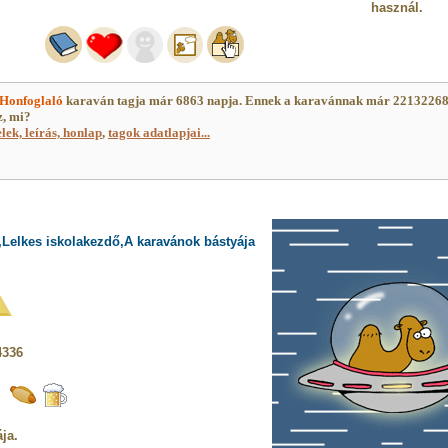
használ.
Honfoglaló
karaván tagja már 6863 napja. Ennek a karavánnak már 22132268
z, mi?
elek, leírás, honlap
,
tagok adatlapjai...
,Lelkes iskolakezdő,A karavánok bástyája
4336
ja.