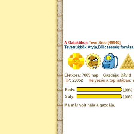
A Galaktikus
Teve Sice [49940]
Tevetrükkök Atyja,Bölcsesség forrása
Életkora: 7009 nap Gazdája: Dávid
TP
: 23052
Helyezés a toplistában
: 
Kedv:
100%
Súly:
100%
Ma már volt nála a gazdája.