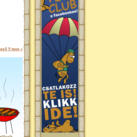
ező 5 teve »
illezik.