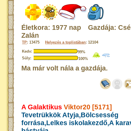
Életkora: 1977 nap Gazdája: Csé
Zalán
TP
: 13475
Helyezés a toplistában
: 12104
Kedv:
99%
Súly:
100%
Ma már volt nála a gazdája.
A Galaktikus
Viktor20 [5171]
Tevetrükkök Atyja,Bölcsesség
forrása,Lelkes iskolakezdő,A kar
bástyája