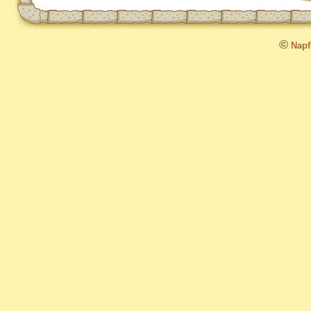
©
Napfo