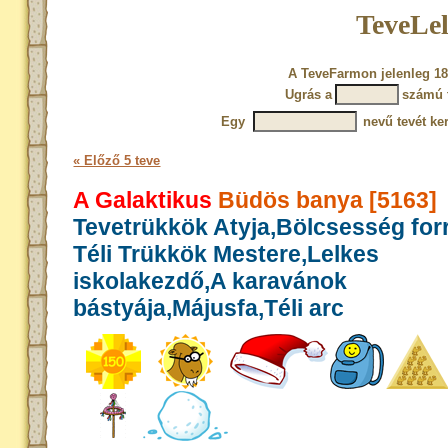
TeveLel
A TeveFarmon jelenleg 18
Ugrás a
számú 
Egy
nevű tevét ke
« Előző 5 teve
A Galaktikus
Büdös banya [5163]
Tevetrükkök Atyja,Bölcsesség for
Téli Trükkök Mestere,Lelkes
iskolakezdő,A karavánok
bástyája,Májusfa,Téli arc