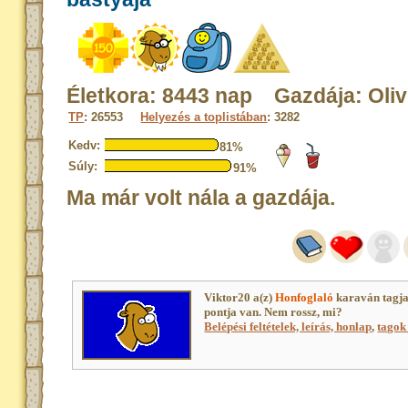
Életkora: 8443 nap Gazdája: Oliv
TP
: 26553
Helyezés a toplistában
: 3282
Kedv:
81%
Súly:
91%
Ma már volt nála a gazdája.
Viktor20 a(z)
Honfoglaló
karaván tagj
pontja van. Nem rossz, mi?
Belépési feltételek, leírás, honlap
,
tagok 