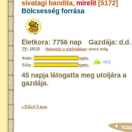
sivatagi bandita,
mirelit
[5172]
Bölcsesség forrása
Életkora: 7756 nap Gazdája: d.d.
TP
: 18132
Helyezés a toplistában
: nincs még
Kedv:
100%
Súly:
100%
45 napja látogatta meg utoljára a
gazdája.
« Előző 5 teve