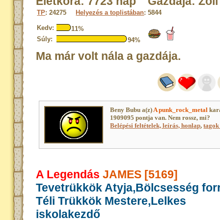
Életkora: 7723 nap Gazdája: Zoli
TP
: 24275
Helyezés a toplistában
: 5844
Kedv:
11%
Súly:
94%
Ma már volt nála a gazdája.
Beny Bubu a(z)
A punk_rock_metal
kar
1909095 pontja van. Nem rossz, mi?
Belépési feltételek, leírás, honlap
,
tagok 
A Legendás
JAMES [5169]
Tevetrükkök Atyja,Bölcsesség for
Téli Trükkök Mestere,Lelkes
iskolakezdő