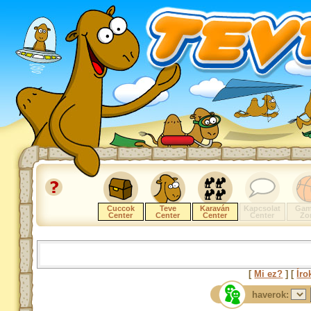
Cuccok
Teve
Karaván
Kapcsolat
Gam
Center
Center
Center
Center
Zo
[
Mi ez?
] [
Íro
haverok: