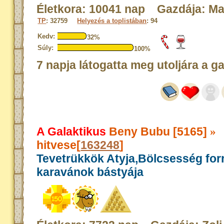
Életkora: 10041 nap Gazdája: M
TP
: 32759
Helyezés a toplistában
: 94
Kedv:
32%
Súly:
100%
7 napja látogatta meg utoljára a g
A Galaktikus
Beny Bubu [5165]
»
hitvese[
163248
]
Tevetrükkök Atyja,Bölcsesség for
karavánok bástyája