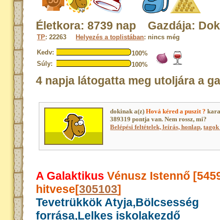
Életkora: 8739 nap Gazdája: Dok
TP
: 22263
Helyezés a toplistában
: nincs még
Kedv:
100%
Súly:
100%
4 napja látogatta meg utoljára a g
dokinak a(z)
Hová kéred a puszit ?
kara
389319 pontja van. Nem rossz, mi?
Belépési feltételek, leírás, honlap
,
tagok 
A Galaktikus
Vénusz Istennő [545
hitvese[
305103
]
Tevetrükkök Atyja,Bölcsesség
forrása,Lelkes iskolakezdő