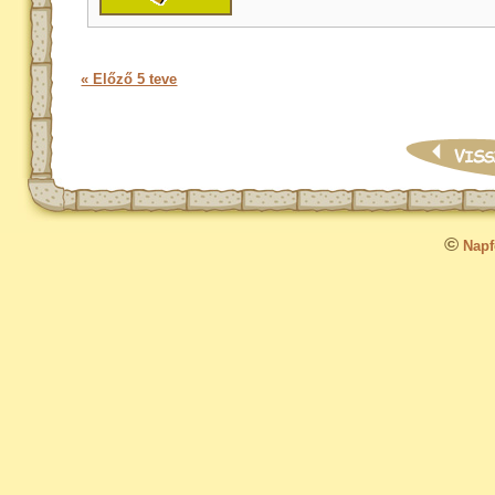
« Előző 5 teve
©
Napfo