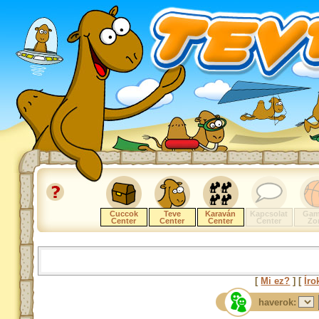
Cuccok
Teve
Karaván
Kapcsolat
Gam
Center
Center
Center
Center
Zo
[
Mi ez?
] [
Íro
haverok: