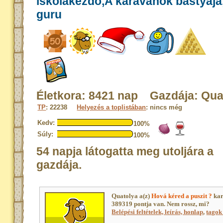
iskolakezdő,A karavánok bástyáj
guru
Életkora: 8421 nap Gazdája: Qua
TP
: 22238
Helyezés a toplistában
: nincs még
Kedv:
100%
Súly:
100%
54 napja látogatta meg utoljára a
gazdája.
Quatolya a(z)
Hová kéred a puszit ?
kar
389319 pontja van. Nem rossz, mi?
Belépési feltételek, leírás, honlap
,
tagok 