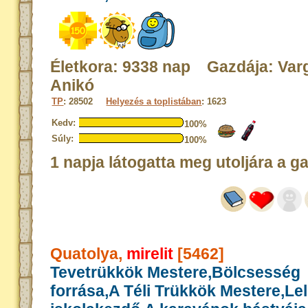
Életkora: 9338 nap Gazdája: Var
Anikó
TP
: 28502
Helyezés a toplistában
: 1623
Kedv:
100%
Súly:
100%
1 napja látogatta meg utoljára a g
Quatolya,
mirelit
[5462]
Tevetrükkök Mestere,Bölcsesség
forrása,A Téli Trükkök Mestere,Le