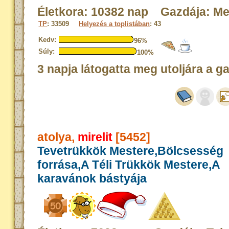
Életkora: 10382 nap Gazdája: Me
TP
: 33509
Helyezés a toplistában
: 43
Kedv:
96%
Súly:
100%
3 napja látogatta meg utoljára a g
atolya,
mirelit
[5452]
Tevetrükkök Mestere,Bölcsesség
forrása,A Téli Trükkök Mestere,A
karavánok bástyája