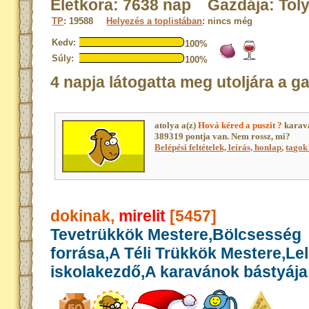
Életkora: 7638 nap Gazdája: Tol
TP
: 19588
Helyezés a toplistában
: nincs még
Kedv:
100%
Súly:
100%
4 napja látogatta meg utoljára a g
atolya a(z)
Hová kéred a puszit ?
karavá
389319 pontja van. Nem rossz, mi?
Belépési feltételek, leírás, honlap
,
tagok 
dokinak,
mirelit
[5457]
Tevetrükkök Mestere,Bölcsesség
forrása,A Téli Trükkök Mestere,Le
iskolakezdő,A karavánok bástyája