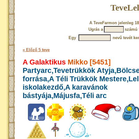
TeveLel
A TeveFarmon jelenleg 18
Ugrás a
számú 
Egy
nevű tevét ke
« Előző 5 teve
A Galaktikus
Mikko [5451]
Partyarc,Tevetrükkök Atyja,Bölcs
forrása,A Téli Trükkök Mestere,Le
iskolakezdő,A karavánok
bástyája,Májusfa,Téli arc