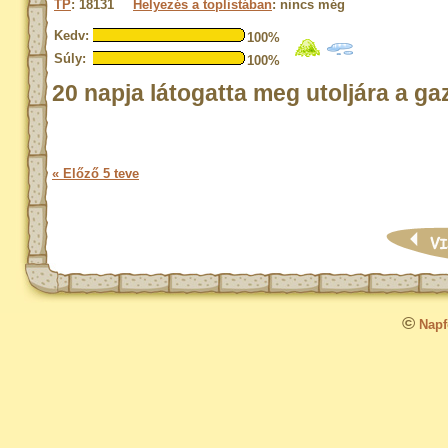
TP
: 18131
Helyezés a toplistában
: nincs még
Kedv:
100%
Súly:
100%
20 napja látogatta meg utoljára a ga
« Előző 5 teve
©
Napfo