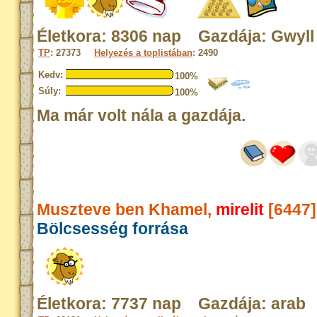
Életkora: 8306 nap Gazdája: Gwyll
TP
: 27373
Helyezés a toplistában
: 2490
Kedv:
100%
Súly:
100%
Ma már volt nála a gazdája.
Muszteve ben Khamel,
mirelit
[6447]
Bölcsesség forrása
Életkora: 7737 nap Gazdája: arab