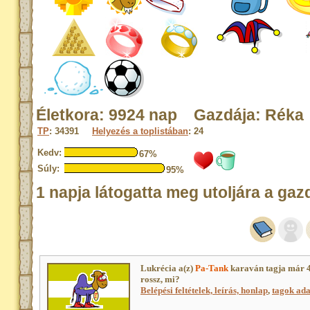
Életkora: 9924 nap Gazdája: Réka
TP
: 34391
Helyezés a toplistában
: 24
Kedv:
67%
Súly:
95%
1 napja látogatta meg utoljára a gaz
Lukrécia a(z)
Pa-Tank
karaván tagja már 
rossz, mi?
Belépési feltételek, leírás, honlap
,
tagok adat