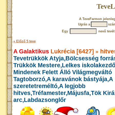
TeveL
A TeveFarmon jelenleg
Ugrás a
szá
Egy
nevű tevét
« Előző 5 teve
A Galaktikus
Lukrécia [6427]
hitve
»
Tevetrükkök Atyja,Bölcsesség forrás
Trükkök Mestere,Lelkes iskolakezd
Mindenek Felett Álló Világmegváltó
Tagtoborzó,A karavánok bástyája,A
szeretetreméltó,A legjobb
hitves,Tréfamester,Májusfa,Tök Királ
arc,Labdazsonglőr