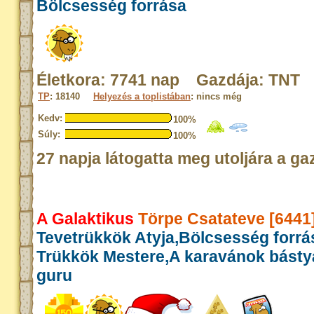
Bölcsesség forrása
Életkora: 7741 nap Gazdája: TNT
TP
: 18140
Helyezés a toplistában
: nincs még
Kedv:
100%
Súly:
100%
27 napja látogatta meg utoljára a ga
A Galaktikus
Törpe Csatateve [6441
Tevetrükkök Atyja,Bölcsesség forrás
Trükkök Mestere,A karavánok bást
guru