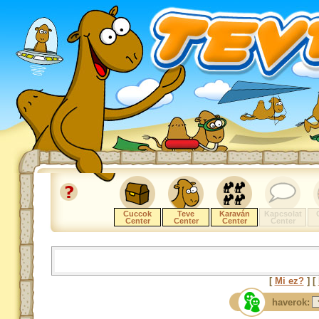
Cuccok
Teve
Karaván
Kapcsolat
Center
Center
Center
Center
[
Mi ez?
] [
haverok: