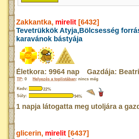
Zakkantka,
mirelit
[6432]
Tevetrükkök Atyja,Bölcsesség forrá
karavánok bástyája
Életkora: 9964 nap Gazdája: Beatr
TP
: 0
Helyezés a toplistában
: nincs még
Kedv:
22%
Súly:
94%
1 napja látogatta meg utoljára a gaz
glicerin,
mirelit
[6437]