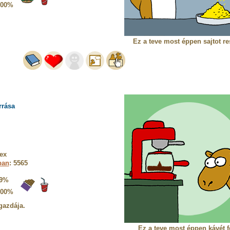
100%
Ez a teve most éppen sajtot re
rrása
ex
ban
: 5565
9%
100%
gazdája.
Ez a teve most éppen kávét f