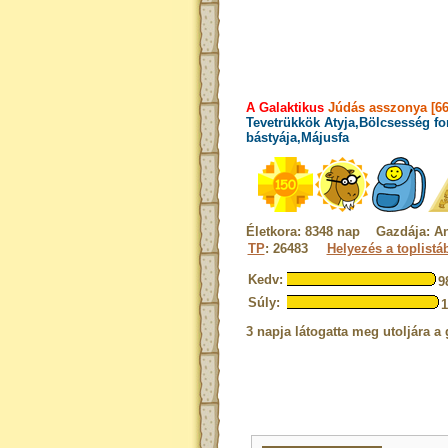
A Galaktikus
Júdás asszonya [66
Tevetrükkök Atyja,Bölcsesség fo
bástyája,Májusfa
Életkora: 8348 nap Gazdája: An
TP
: 26483
Helyezés a toplistá
Kedv:
9
Súly:
3 napja látogatta meg utoljára a 