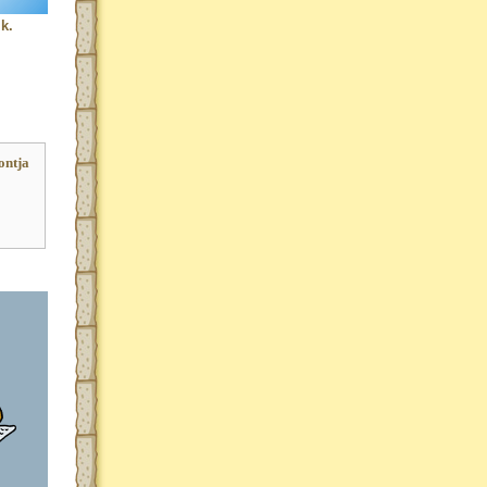
k.
ontja