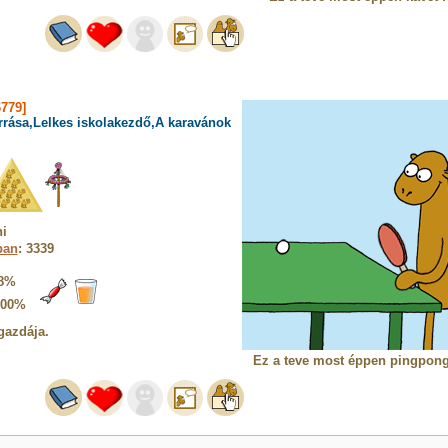
779]
rrása,Lelkes iskolakezdő,A karavánok
i
ban
: 3339
8%
100%
gazdája.
Ez a teve most éppen pingpong