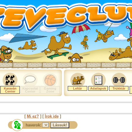
Karaván
Kapcsolat
Gaming
Leltár
Adatlapok
Trükktár
Center
Center
Zone
[
Mi ez?
] [
Írok ide
]
haverok: