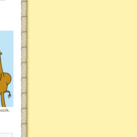
ozik.