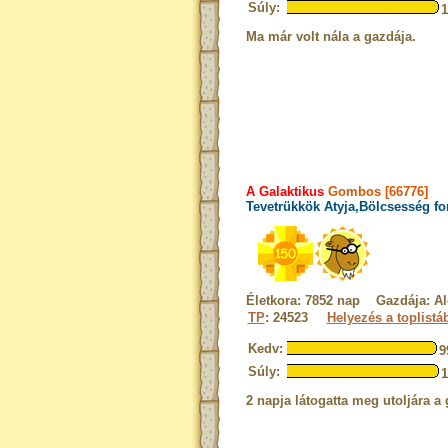
Súly:
Ma már volt nála a gazdája.
A Galaktikus
Gombos [66776]
Tevetrükkök Atyja,Bölcsesség fo
Életkora: 7852 nap Gazdája: Al
TP
: 24523
Helyezés a toplistá
Kedv:
9
Súly:
2 napja látogatta meg utoljára a 