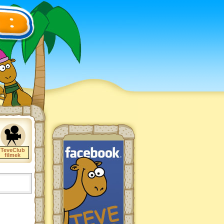
TeveClub
filmek