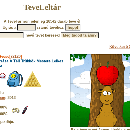
TeveLeltár
A TeveFarmon jelenleg 18542 darab teve él
Ugrás a
számú tevéhez,
nevű tevét keresek!
Következő 5
tvese[
72120
]
rrása,A Téli Trükkök Mestere,Lelkes
a
lu
ban
: 3013
100%
100%
gazdája.
Ez a teve most éppen kirakja a pu