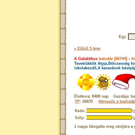
Egy
« Előző 5 teve
A Galaktikus
baludár [66744]
»
hi
Tevetrükkök Atyja,Bölcsesség fo
iskolakezdő,A karavánok bástyáj
Életkora: 8488 nap Gazdája: ba
TP
: 26835
Helyezés a toplistá
Kedv:
Súly:
1 napja látogatta meg utoljára a 