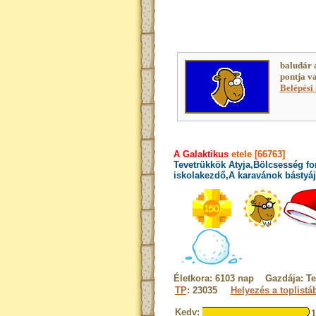
baludár 
pontja v
Belépési 
A Galaktikus
etele [66763]
Tevetrükkök Atyja,Bölcsesség fo
iskolakezdő,A karavánok bástyája
Életkora: 6103 nap Gazdája: Te
TP
: 23035
Helyezés a toplistá
Kedv: