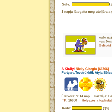
Súly:
1 napja látogatta meg utoljára a 
etele a(z
van. Nem
Belépési 
A Királyi
Nicky Giorgio [66766]
Partyarc,Tevetrükkök Atyja,Bölc
Életkora: 5114 nap Gazdája: B
TP
: 16650
Helyezés a toplistá
Kedv:
79%