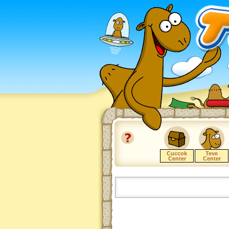
Cuccok
Teve
Center
Center