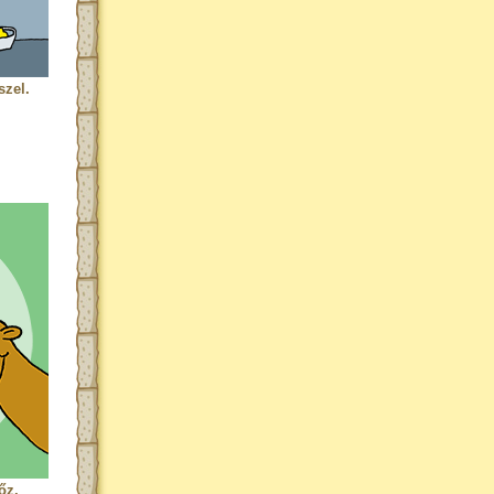
szel.
őz.