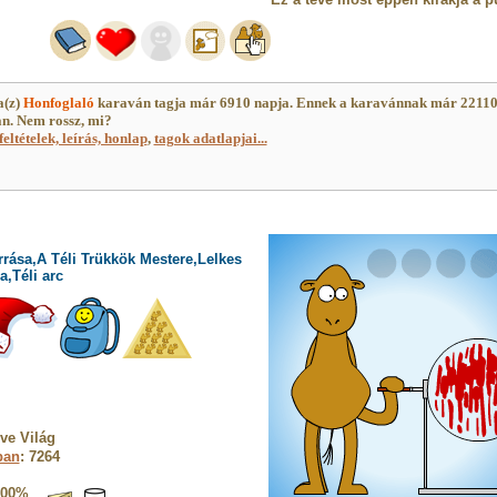
a(z)
Honfoglaló
karaván tagja már 6910 napja. Ennek a karavánnak már 2211
an. Nem rossz, mi?
feltételek, leírás, honlap
,
tagok adatlapjai...
rrása,A Téli Trükkök Mestere,Lelkes
,Téli arc
ve Világ
ban
: 7264
100%