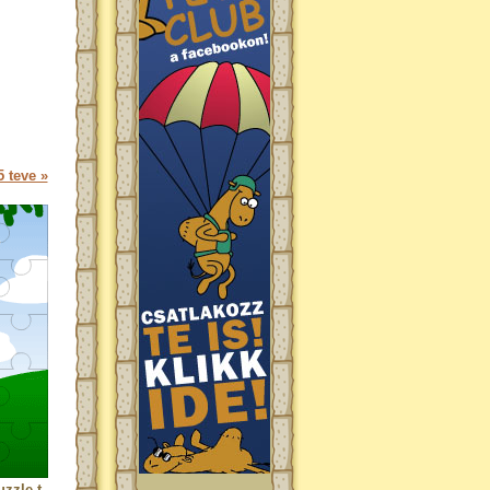
 teve »
zzle-t.