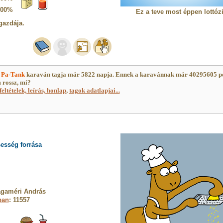
100%
Ez a teve most éppen lottózi
gazdája.
)
Pa-Tank
karaván tagja már 5822 napja. Ennek a karavánnak már 40295605 p
 rossz, mi?
feltételek, leírás, honlap
,
tagok adatlapjai...
sesség forrása
agaméri András
ban
: 11557