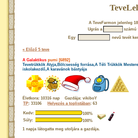
TeveLel
A TeveFarmon jelenleg 18
Ugrás a
számú 
Egy
nevű tevét ke
« Előző 5 teve
A Galaktikus
pumi [6892]
Tevetrükkök Atyja,Bölcsesség forrása,A Téli Trükkök Mester
iskolakezdő,A karavánok bástyája
Életkora: 10316 nap Gazdája: vikiboY
TP
: 33106
Helyezés a toplistában
: 63
Kedv:
100%
Súly:
100%
1 napja látogatta meg utoljára a gazdája.