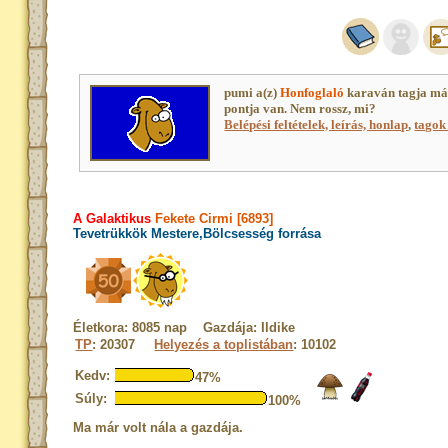
pumi a(z)
Honfoglaló
karaván tagja má
pontja van. Nem rossz, mi?
Belépési feltételek, leírás, honlap
,
tagok 
A Galaktikus
Fekete Cirmi [6893]
Tevetrükkök Mestere,Bölcsesség forrása
Életkora: 8085 nap Gazdája: Ildike
TP
: 20307
Helyezés a toplistában
: 10102
Kedv:
47%
Súly:
100%
Ma már volt nála a gazdája.