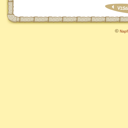
©
Napfo