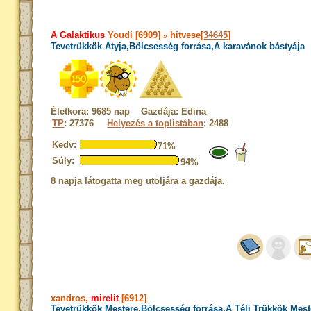
A Galaktikus
Youdi [6909]
»
hitvese[
34645
]
Tevetrükkök Atyja,Bölcsesség forrása,A karavánok bástyája
Életkora: 9685 nap Gazdája: Edina
TP
: 27376
Helyezés a toplistában
: 2488
Kedv:
71%
Súly:
94%
8 napja látogatta meg utoljára a gazdája.
xandros,
mirelit
[6912]
Tevetrükkök Mestere,Bölcsesség forrása,A Téli Trükkök Mest