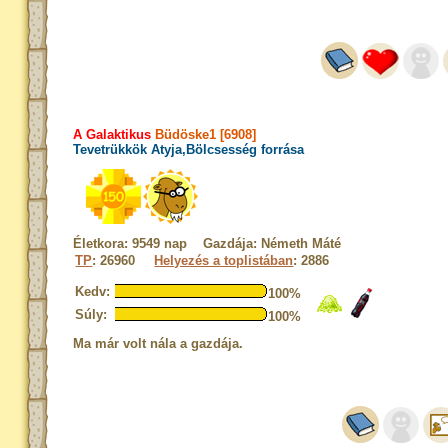
A Galaktikus
Büdöske1 [6908]
Tevetrükkök Atyja,Bölcsesség forrása
Életkora: 9549 nap Gazdája: Németh Máté
TP
: 26960
Helyezés a toplistában
: 2886
Kedv:
100%
Súly:
100%
Ma már volt nála a gazdája.