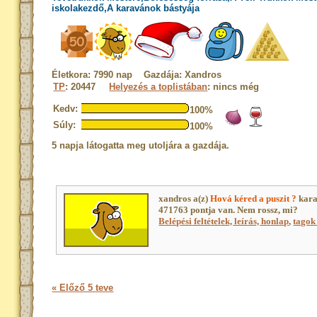
iskolakezdő,A karavánok bástyája
Életkora: 7990 nap Gazdája: Xandros
TP
: 20447
Helyezés a toplistában
: nincs még
Kedv:
100%
Súly:
100%
5 napja látogatta meg utoljára a gazdája.
xandros a(z)
Hová kéred a puszit ?
kara
471763 pontja van. Nem rossz, mi?
Belépési feltételek, leírás, honlap
,
tagok 
« Előző 5 teve