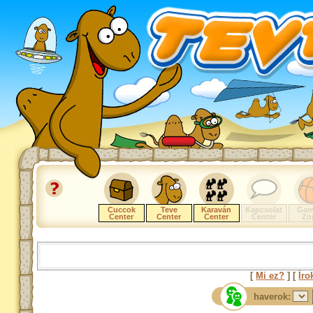
Cuccok
Teve
Karaván
Kapcsolat
Gam
Center
Center
Center
Center
Zo
[
Mi ez?
] [
Íro
haverok: