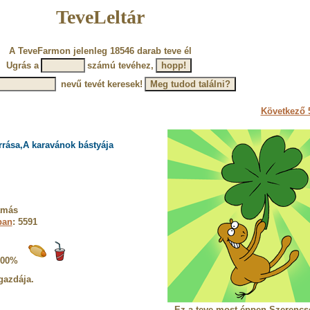
TeveLeltár
A TeveFarmon jelenleg 18546 darab teve él
Ugrás a
számú tevéhez,
nevű tevét keresek!
Következő 5
rrása,A karavánok bástyája
amás
ban
: 5591
100%
gazdája.
Ez a teve most éppen Szerencs