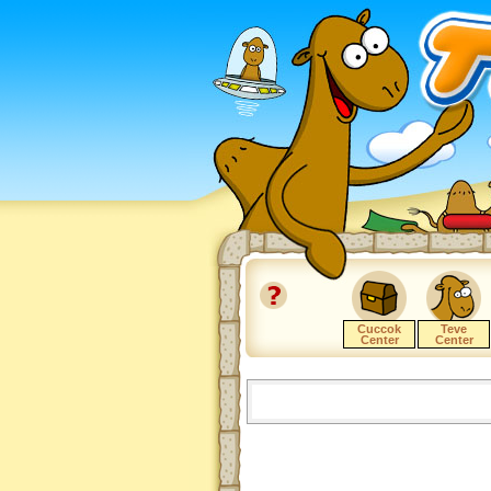
Cuccok
Teve
Center
Center