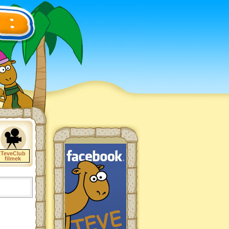
TeveClub
filmek