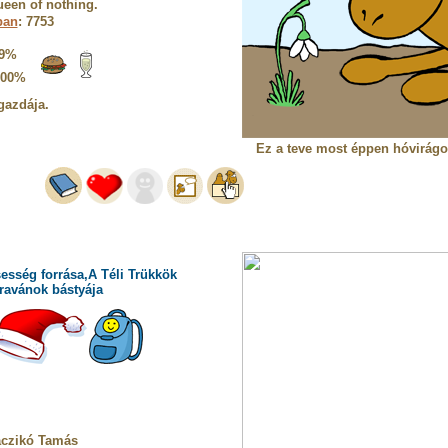
een of nothing.
ban
: 7753
9%
100%
gazdája.
Ez a teve most éppen hóvirágot
esség forrása,A Téli Trükkök
ravánok bástyája
aczikó Tamás