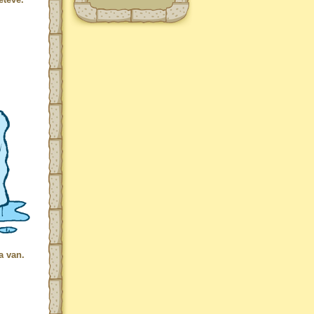
a van.