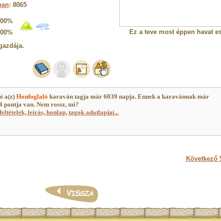
ban
: 8065
100%
Ez a teve most éppen havat es
100%
gazdája.
i a(z)
Honfoglaló
karaván tagja már 6039 napja. Ennek a karavánnak már
 pontja van. Nem rossz, mi?
feltételek, leírás, honlap
,
tagok adatlapjai...
Következő 5