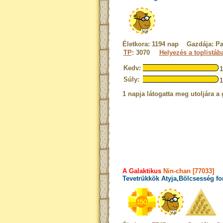
Életkora: 1194 nap Gazdája: Pa
TP
: 3070
Helyezés a toplistáb
Kedv:
Súly:
1 napja látogatta meg utoljára a 
A Galaktikus
Nin-chan [77033]
Tevetrükkök Atyja,Bölcsesség fo