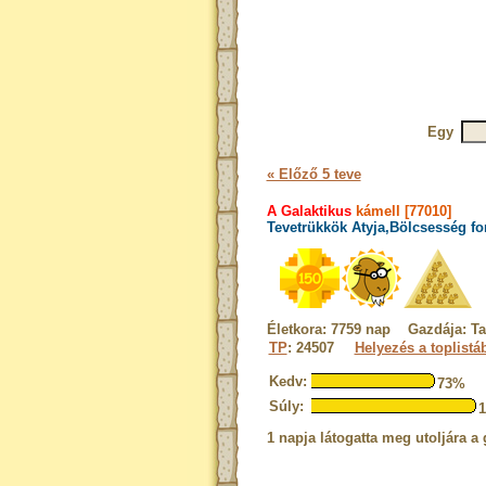
Egy
« Előző 5 teve
A Galaktikus
kámell [77010]
Tevetrükkök Atyja,Bölcsesség fo
Életkora: 7759 nap Gazdája: T
TP
: 24507
Helyezés a toplistá
Kedv:
73%
Súly:
1 napja látogatta meg utoljára a 