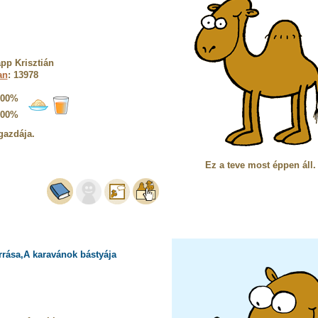
pp Krisztián
an
: 13978
100%
100%
gazdája.
Ez a teve most éppen áll.
rrása,A karavánok bástyája