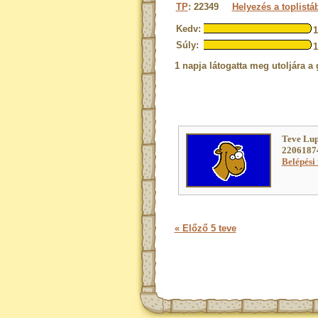
TP
: 22349
Helyezés a toplistá
Kedv:
Súly:
1 napja látogatta meg utoljára a 
Teve Lup
22061874
Belépési 
« Előző 5 teve