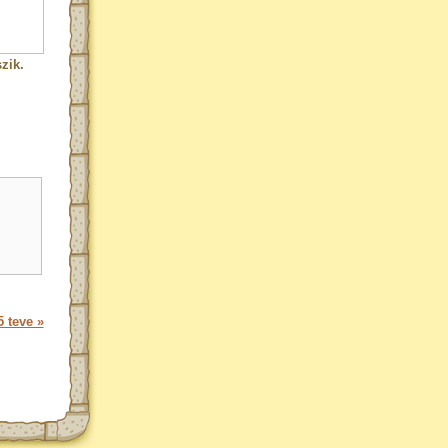
zik.
 teve »