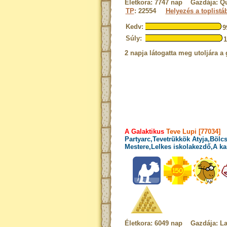
Életkora: 7747 nap Gazdája: Qu
TP
: 22554
Helyezés a toplistá
Kedv:
9
Súly:
2 napja látogatta meg utoljára a 
A Galaktikus
Teve Lupi [77034]
Partyarc,Tevetrükkök Atyja,Bölcs
Mestere,Lelkes iskolakezdő,A ka
Életkora: 6049 nap Gazdája: L