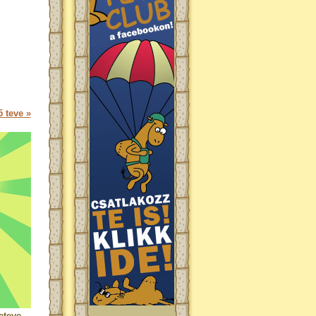
 teve »
eteve.