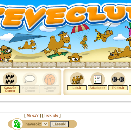
Karaván
Kapcsolat
Gaming
Leltár
Adatlapok
Trükktár
Center
Center
Zone
[
Mi ez?
] [
Írok ide
]
haverok: