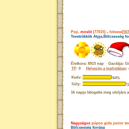
Poji,
mirelit
[77015]
»
hitvese[
50
Tevetrükkök Atyja,Bölcsesség for
Életkora: 8915 nap Gazdája: Gi
TP
: 0
Helyezés a toplistában
:
Kedv:
64%
Súly:
16 napja látogatta meg utoljára 
Nagyságos
púpos gida junior tev
Bölcsesség forrása