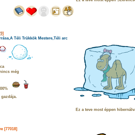
79
]
rása,A Téli Trükkök Mestere,Téli arc
ca
 nincs még
100%
a gazdája.
Ez a teve most éppen hibernálv
e [77018]