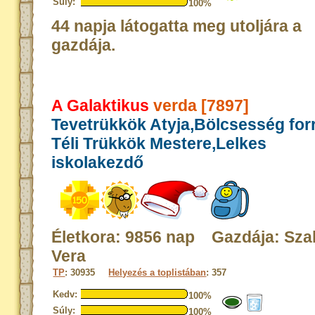
Súly:
100%
44 napja látogatta meg utoljára a
gazdája.
A Galaktikus
verda [7897]
Tevetrükkök Atyja,Bölcsesség for
Téli Trükkök Mestere,Lelkes
iskolakezdő
Életkora: 9856 nap Gazdája: Sza
Vera
TP
: 30935
Helyezés a toplistában
: 357
Kedv:
100%
Súly:
100%