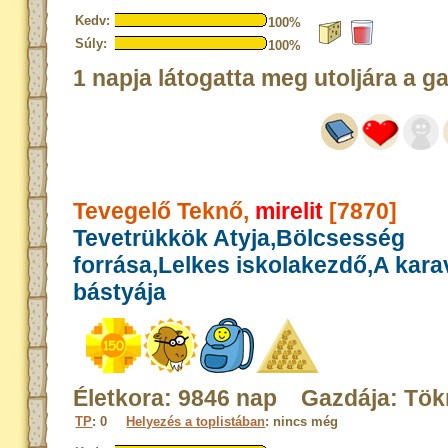
Kedv:
100%
Súly:
100%
1 napja látogatta meg utoljára a g
Tevegelő Teknő,
mirelit
[7870]
Tevetrükkök Atyja,Bölcsesség
forrása,Lelkes iskolakezdő,A kar
bástyája
Életkora: 9846 nap Gazdája: Tö
TP
: 0
Helyezés a toplistában
: nincs még