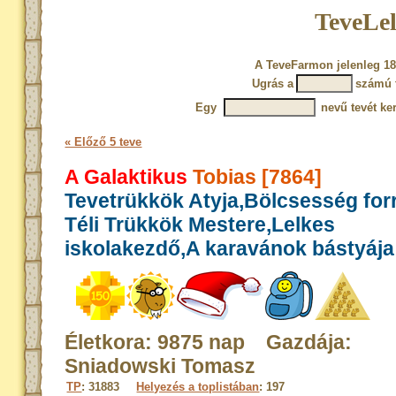
TeveLel
A TeveFarmon jelenleg 18
Ugrás a
számú 
Egy
nevű tevét ke
« Előző 5 teve
A Galaktikus
Tobias [7864]
Tevetrükkök Atyja,Bölcsesség for
Téli Trükkök Mestere,Lelkes
iskolakezdő,A karavánok bástyája
Életkora: 9875 nap Gazdája:
Sniadowski Tomasz
TP
: 31883
Helyezés a toplistában
: 197