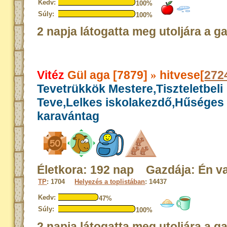
Kedv:
100%
Súly:
100%
2 napja látogatta meg utoljára a g
Vitéz
Gül aga [7879]
hitvese[
272
»
Tevetrükkök Mestere,Tiszteletbeli
Teve,Lelkes iskolakezdő,Hűséges
karavántag
Életkora: 192 nap Gazdája: Én v
TP
: 1704
Helyezés a toplistában
: 14437
Kedv:
47%
Súly:
100%
2 napja látogatta meg utoljára a g