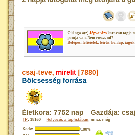
Gül aga a(z)
Jégvarázs
karaván tagja 
pontja van. Nem rossz, mi?
Belépési feltételek, leírás, honlap
,
tagok 
csaj-teve,
mirelit
[7880]
Bölcsesség forrása
Életkora: 7752 nap Gazdája: csa
TP
: 18160
Helyezés a toplistában
: nincs még
Kedv:
100%