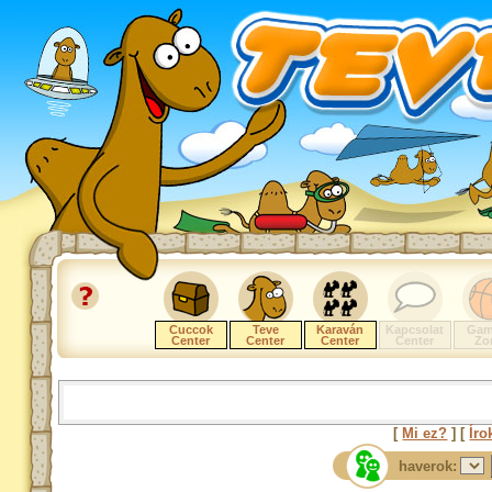
Cuccok
Teve
Karaván
Kapcsolat
Gam
Center
Center
Center
Center
Zo
[
Mi ez?
] [
Íro
haverok: