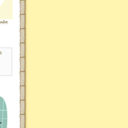
nőrt
5