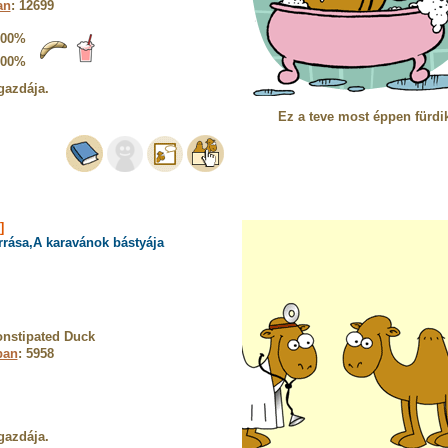
an
: 12699
100%
100%
gazdája.
Ez a teve most éppen fürdi
]
rrása,A karavánok bástyája
onstipated Duck
ban
: 5958
gazdája.