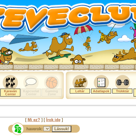
Karaván
Kapcsolat
Gaming
Leltár
Adatlapok
Trükktár
Center
Center
Zone
[
Mi ez?
] [
Írok ide
]
haverok: