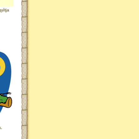
yítja
k.