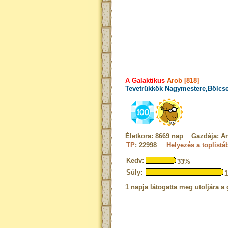
A Galaktikus
Arob [818]
Tevetrükkök Nagymestere,Bölcse
Életkora: 8669 nap Gazdája: 
TP
: 22998
Helyezés a toplistá
Kedv:
33%
Súly:
1 napja látogatta meg utoljára a 