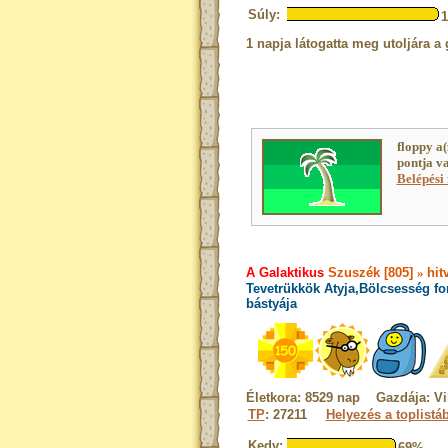
Súly:
1 napja látogatta meg utoljára a 
floppy a
pontja v
Belépési 
A Galaktikus
Szuszék [805]
»
hit
Tevetrükkök Atyja,Bölcsesség fo
bástyája
Életkora: 8529 nap Gazdája: Vi
TP
: 27211
Helyezés a toplistá
Kedv:
69%