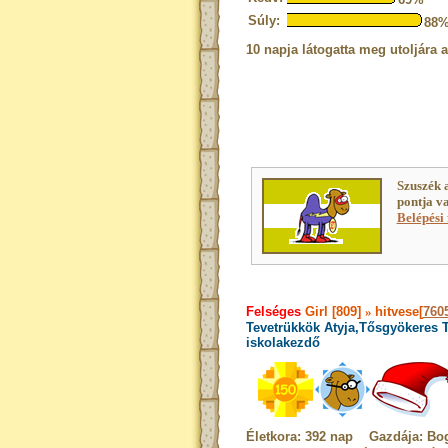
Súly:
88
10 napja látogatta meg utoljára 
Szuszék 
pontja v
Belépési 
Felséges
Girl [809]
»
hitvese[
760
Tevetrükkök Atyja,Tősgyökeres T
iskolakezdő
Életkora: 392 nap Gazdája: Bo