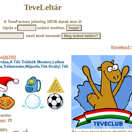
TeveLeltár
A TeveFarmon jelenleg 18536 darab teve él
Ugrás a
számú tevéhez,
nevű tevét keresek!
Következő 5
se[
26755
]
rrása,A Téli Trükkök Mestere,Lelkes
,Tréfamester,Májusfa,Tök Király!,Téli
Sandor
ban
: 29
100%
Ez a teve most éppen digitális ö