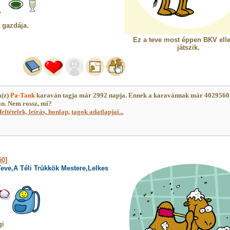
%
a gazdája.
Ez a teve most éppen BKV elle
játszik.
a(z)
Pa-Tank
karaván tagja már 2992 napja. Ennek a karavánnak már 4029560
an. Nem rossz, mi?
feltételek, leírás, honlap
,
tagok adatlapjai...
50
]
eve,A Téli Trükkök Mestere,Lelkes
gi