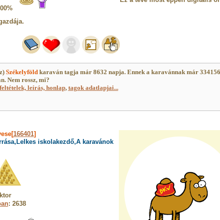
100%
gazdája.
(z)
Székelyföld
karaván tagja már 8632 napja. Ennek a karavánnak már 33415
an. Nem rossz, mi?
feltételek, leírás, honlap
,
tagok adatlapjai...
vese[
166401
]
rrása,Lelkes iskolakezdő,A karavánok
ktor
ban
: 2638