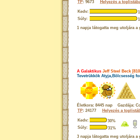
TP
: 9673
Helyezés a toplistáb
Kedv:
Súly:
1 napja látogatta meg utoljára a 
A Galaktikus
Jeff Steel Beck [810
Tevetrükkök Atyja,Bölcsesség fo
Életkora: 8445 nap Gazdája: C
TP
: 24177
Helyezés a toplistá
Kedv:
30%
Súly:
31%
3 napja látogatta meg utoljára a 