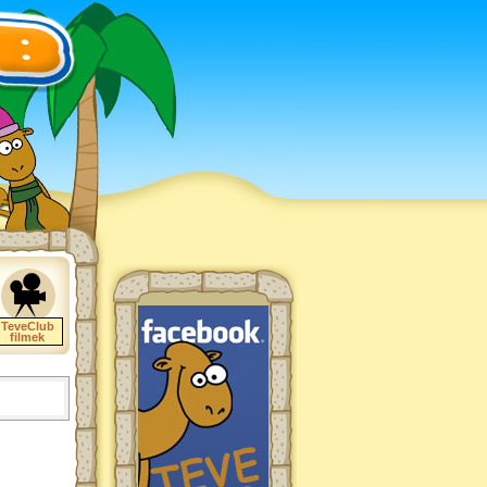
TeveClub
filmek