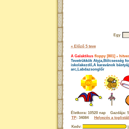
Egy
« Előző 5 teve
A Galaktikus
floppy [801]
»
hitve
Tevetrükkök Atyja,Bölcsesség fo
iskolakezdő,A karavánok bástyája
arc,Labdazsonglőr
Életkora: 10520 nap Gazdája: 
TP
: 34084
Helyezés a toplistá
Kedv: