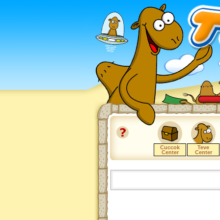
Cuccok
Teve
Center
Center