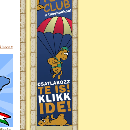
 teve »
rökség.