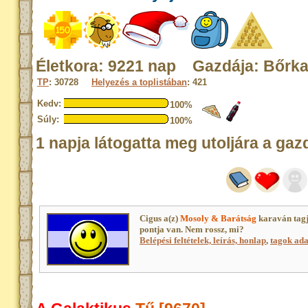
Életkora: 9221 nap Gazdája: Bőrka
TP
: 30728
Helyezés a toplistában
: 421
Kedv:
100%
Súly:
100%
1 napja látogatta meg utoljára a gaz
Cigus a(z)
Mosoly & Barátság
karaván tag
pontja van. Nem rossz, mi?
Belépési feltételek, leírás, honlap
,
tagok adat