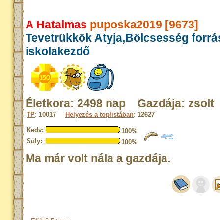
A Hatalmas
puposka2019 [9673]
Tevetrükkök Atyja,Bölcsesség forrá
iskolakezdő
Életkora: 2498 nap Gazdája: zsolt
TP
: 10017
Helyezés a toplistában
: 12627
Kedv:
100%
Súly:
100%
Ma már volt nála a gazdája.