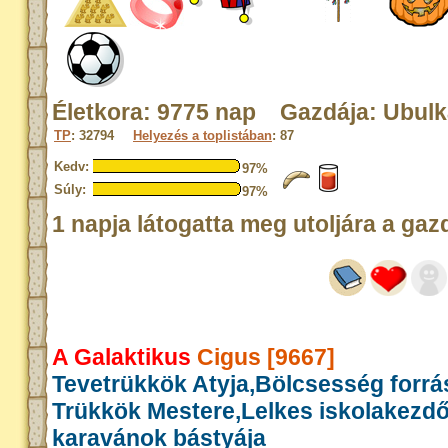
Életkora: 9775 nap Gazdája: Ubulk
TP
: 32794
Helyezés a toplistában
: 87
Kedv:
97%
Súly:
97%
1 napja látogatta meg utoljára a gaz
A Galaktikus
Cigus [9667]
Tevetrükkök Atyja,Bölcsesség forrás
Trükkök Mestere,Lelkes iskolakezd
karavánok bástyája