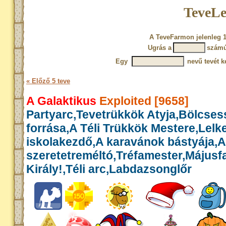
TeveLe
A TeveFarmon jelenleg 1
Ugrás a
számú
Egy
nevű tevét k
« Előző 5 teve
A Galaktikus
Exploited [9658]
Partyarc,Tevetrükkök Atyja,Bölcse
forrása,A Téli Trükkök Mestere,Lelk
iskolakezdő,A karavánok bástyája,A
szeretetreméltó,Tréfamester,Májusf
Király!,Téli arc,Labdazsonglőr