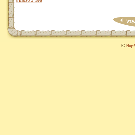
« Előző 5 teve
©
Napfo