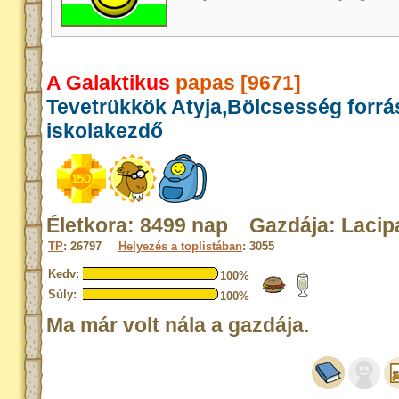
A Galaktikus
papas [9671]
Tevetrükkök Atyja,Bölcsesség forrá
iskolakezdő
Életkora: 8499 nap Gazdája: Lacip
TP
: 26797
Helyezés a toplistában
: 3055
Kedv:
100%
Súly:
100%
Ma már volt nála a gazdája.