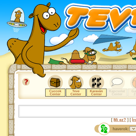
Cuccok
Teve
Karaván
Kapcsolat
Ga
Center
Center
Center
Center
Z
[
Mi ez?
] [
Ír
haverok: