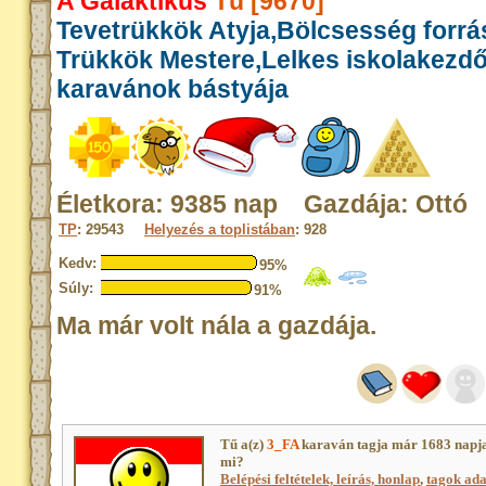
A Galaktikus
Tű [9670]
Tevetrükkök Atyja,Bölcsesség forrás
Trükkök Mestere,Lelkes iskolakezd
karavánok bástyája
Életkora: 9385 nap Gazdája: Ottó
TP
: 29543
Helyezés a toplistában
: 928
Kedv:
95%
Súly:
91%
Ma már volt nála a gazdája.
Tű a(z)
3_FA
karaván tagja már 1683 napja
mi?
Belépési feltételek, leírás, honlap
,
tagok adat