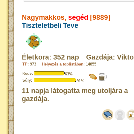
Nagymakkos,
segéd
[9889]
Tiszteletbeli Teve
Életkora: 352 nap Gazdája: Vikto
TP
: 973
Helyezés a toplistában
: 14855
Kedv:
63%
Súly:
91%
11 napja látogatta meg utoljára a
gazdája.