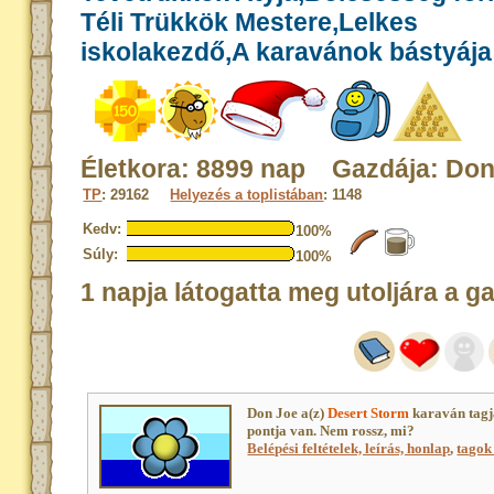
Téli Trükkök Mestere,Lelkes
iskolakezdő,A karavánok bástyája
Életkora: 8899 nap Gazdája: Don
TP
: 29162
Helyezés a toplistában
: 1148
Kedv:
100%
Súly:
100%
1 napja látogatta meg utoljára a g
Don Joe a(z)
Desert Storm
karaván tagj
pontja van. Nem rossz, mi?
Belépési feltételek, leírás, honlap
,
tagok 