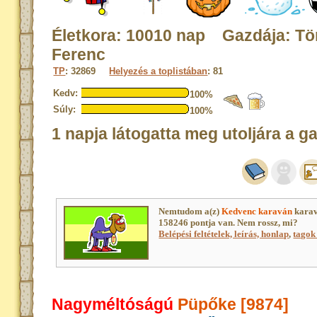
Életkora: 10010 nap Gazdája: Tö
Ferenc
TP
: 32869
Helyezés a toplistában
: 81
Kedv:
100%
Súly:
100%
1 napja látogatta meg utoljára a g
Nemtudom a(z)
Kedvenc karaván
karav
158246 pontja van. Nem rossz, mi?
Belépési feltételek, leírás, honlap
,
tagok 
Nagyméltóságú
Püpőke [9874]