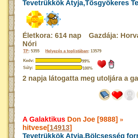
Tevetrükkök Atyja,Tősgyökeres T
Életkora: 614 nap Gazdája: Horv
Nóri
TP
: 5355
Helyezés a toplistában
: 13579
Kedv:
99%
Súly:
100%
2 napja látogatta meg utoljára a g
A Galaktikus
Don Joe [9888]
»
hitvese[
14913
]
Tevetrükkök Atyja,Bölcsesség for