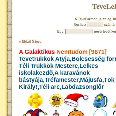
TeveLel
A TeveFarmon jelenleg 18
Ugrás a
számú 
Egy
nevű tevét ke
« Előző 5 teve
A Galaktikus
Nemtudom [9871]
Tevetrükkök Atyja,Bölcsesség for
Téli Trükkök Mestere,Lelkes
iskolakezdő,A karavánok
bástyája,Tréfamester,Májusfa,Tök
Király!,Téli arc,Labdazsonglőr