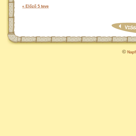
« Előző 5 teve
©
Napfo