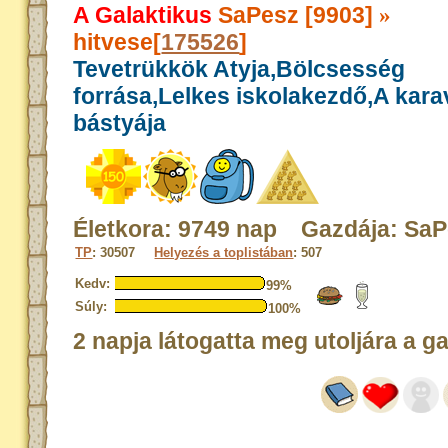
A Galaktikus
SaPesz [9903]
»
hitvese[
175526
]
Tevetrükkök Atyja,Bölcsesség
forrása,Lelkes iskolakezdő,A kar
bástyája
Életkora: 9749 nap Gazdája: Sa
TP
: 30507
Helyezés a toplistában
: 507
Kedv:
99%
Súly:
100%
2 napja látogatta meg utoljára a g