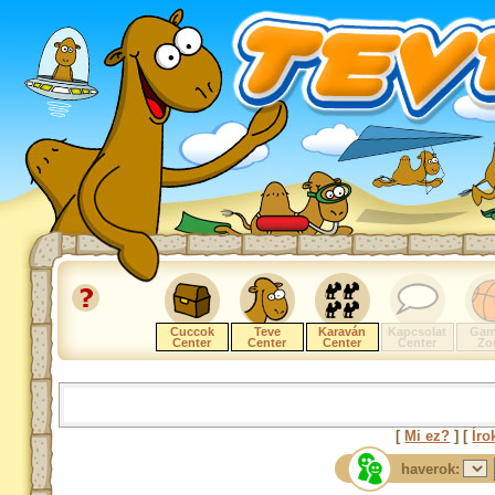
Cuccok
Teve
Karaván
Kapcsolat
Gam
Center
Center
Center
Center
Zo
[
Mi ez?
] [
Íro
haverok: