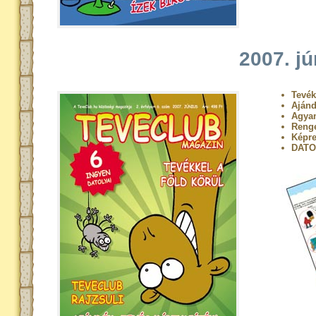
2007. jú
Tevék
Ajánd
Agya
Renge
Képre
DATO