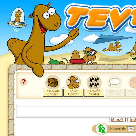
Cuccok
Teve
Karaván
Kapcsolat
Gam
Center
Center
Center
Center
Zo
[
Mi ez?
] [
Íro
haverok: