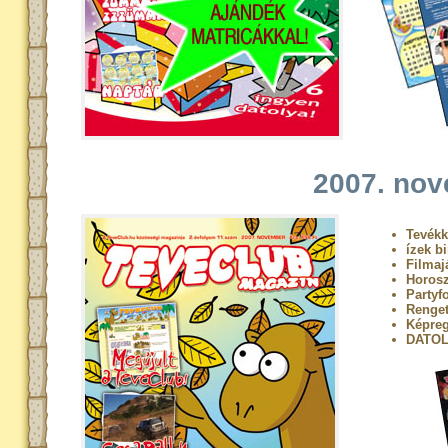
2007. no
Tevékk
ízek b
Filmaj
Horos
Partyf
Renget
Képreg
DATOL