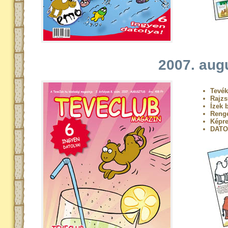
2007. aug
Tevék
Rajzs
Ízek 
Renge
Képre
DATO