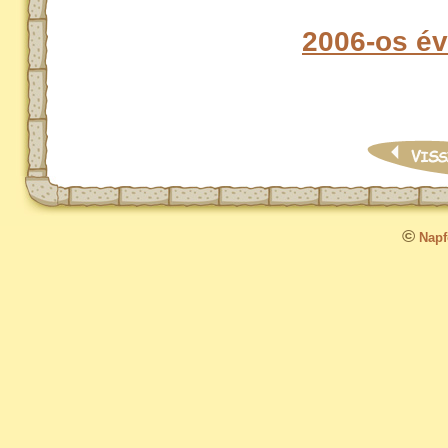
2006-os é
©
Napfo