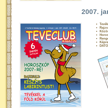
2007. ja
Tevék
Rajzsu
Közö
Horos
Renge
Képre
DATO