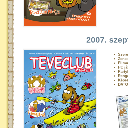
2007. sze
Szere
Zene
Filma
PC já
Party
Renge
Képre
DATO