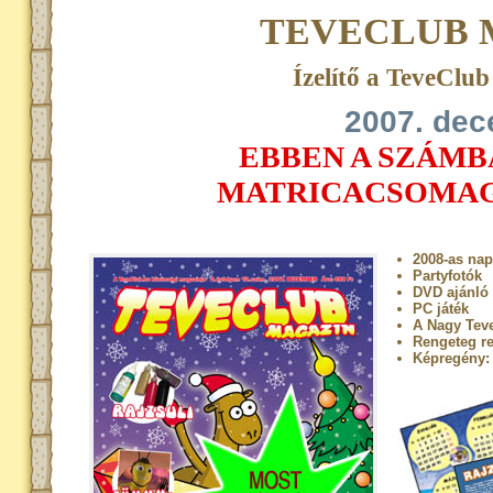
TEVECLUB 
Ízelítő a TeveClu
2007. de
EBBEN A SZÁMB
MATRICACSOMAG
2008-as nap
Partyfotók
DVD ajánló
PC játék
A Nagy Tev
Rengeteg re
Képregény: