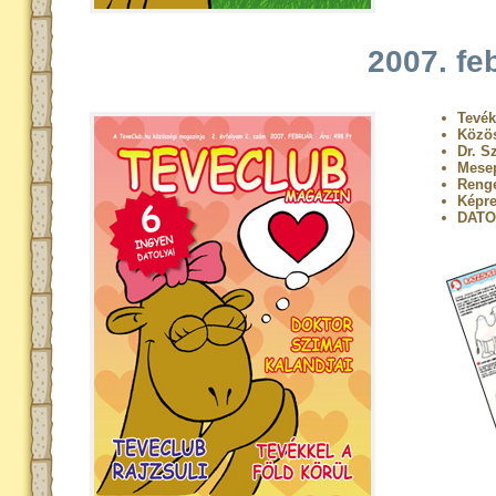
2007. fe
Tevék
Közö
Dr. S
Mese
Renge
Képre
DATO