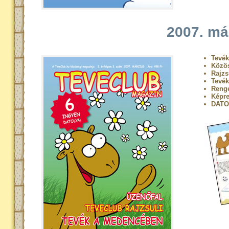
2007. má
Tevék
Közö
Rajzs
Tevé
Renge
Képr
DATO