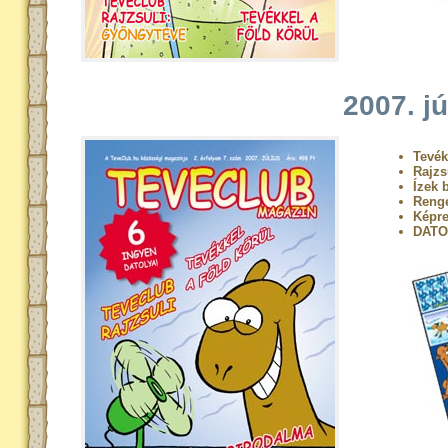
2007. jú
Tevék
Rajzs
Ízek 
Renge
Képre
DATO