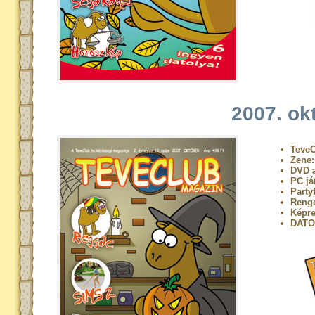
2007. ok
TeveC
Zene
DVD a
PC já
Party
Renge
Képre
DATO