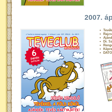
2007. áp
Tevék
Rajzs
Ajánd
Dr. S
Renge
Képre
DATO