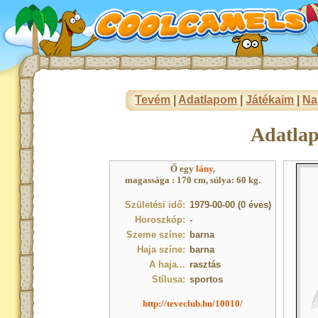
Tevém
|
Adatlapom
|
Játékaim
|
Na
Adatla
Ő egy
lány
,
magassága : 170 cm, súlya: 60 kg.
Születési idő:
1979-00-00 (0 éves)
Horoszkóp:
-
Szeme színe:
barna
Haja színe:
barna
A haja...
rasztás
Stílusa:
sportos
http://teveclub.hu/10010/