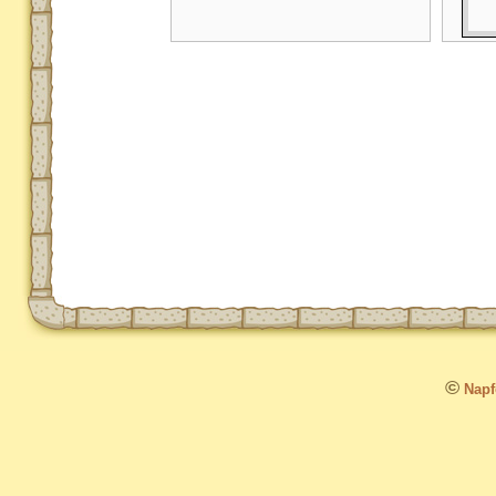
©
Napfo