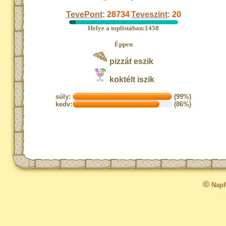
TevePont
:
28734
Teveszint
:
20
Helye a toplistában:1458
Éppen
pizzát eszik
koktélt iszik
súly:
(99%)
kedv:
(86%)
©
Napfo