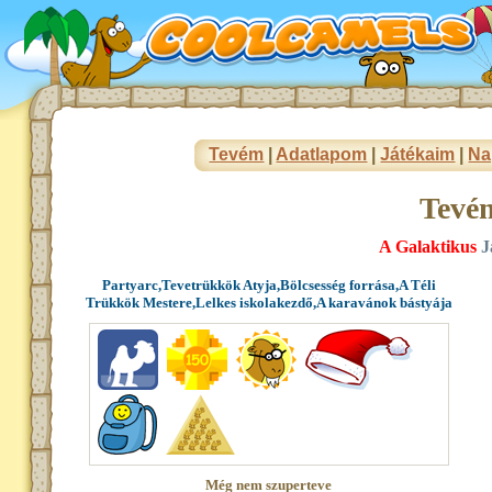
Tevém
|
Adatlapom
|
Játékaim
|
Na
Tevé
A Galaktikus
J
Partyarc,Tevetrükkök Atyja,Bölcsesség forrása,A Téli
Trükkök Mestere,Lelkes iskolakezdő,A karavánok bástyája
Még nem szuperteve