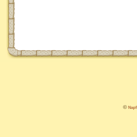
©
Napfo