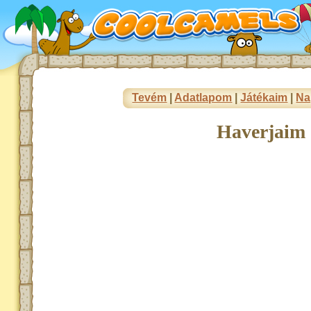
Tevém
|
Adatlapom
|
Játékaim
|
Na
Haverjaim 