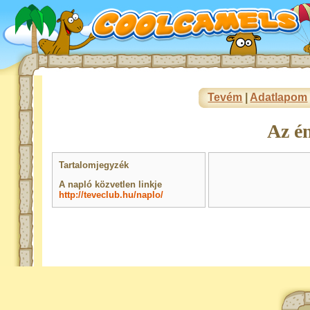
Tevém
|
Adatlapom
Az é
Tartalomjegyzék
A napló közvetlen linkje
http://teveclub.hu/naplo/