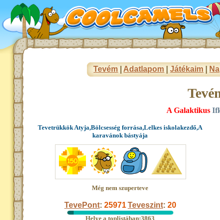
Tevém
|
Adatlapom
|
Játékaim
|
Na
Tevé
A Galaktikus
If
Tevetrükkök Atyja,Bölcsesség forrása,Lelkes iskolakezdő,A
karavánok bástyája
Még nem szuperteve
TevePont
:
25971
Teveszint
:
20
Helye a toplistában:3863