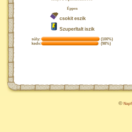
Éppen
csokit eszik
SzuperItalt iszik
súly:
(100%)
kedv:
(98%)
©
Napfo