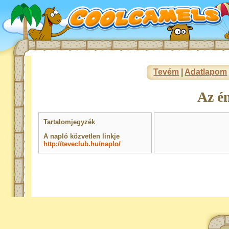
Tevém
|
Adatlapom
Az é
Tartalomjegyzék
A napló közvetlen linkje
http://teveclub.hu/naplo/