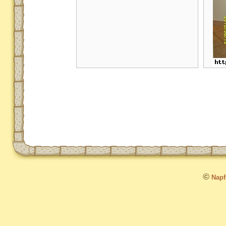
©
Napfo