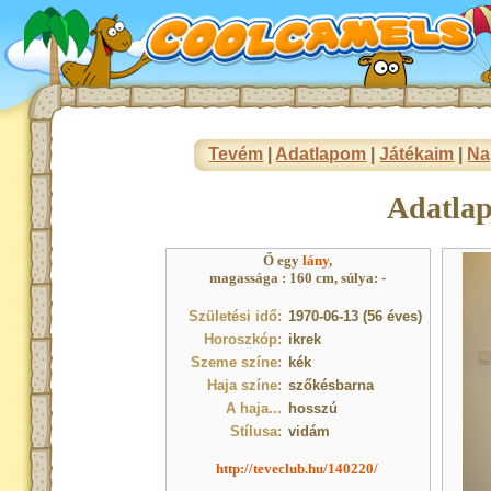
Tevém
|
Adatlapom
|
Játékaim
|
Na
Adatla
Ő egy
lány
,
magassága : 160 cm, súlya: -
Születési idő:
1970-06-13 (56 éves)
Horoszkóp:
ikrek
Szeme színe:
kék
Haja színe:
szőkésbarna
A haja...
hosszú
Stílusa:
vidám
http://teveclub.hu/140220/