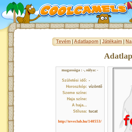
Tevém
|
Adatlapom
|
Játékaim
|
Na
Adatla
magassága : -, súlya: -
Születési idő:
-
Horoszkóp:
vízöntő
Szeme színe:
Haja színe:
A haja...
Stílusa:
tucat
http://teveclub.hu/140553/