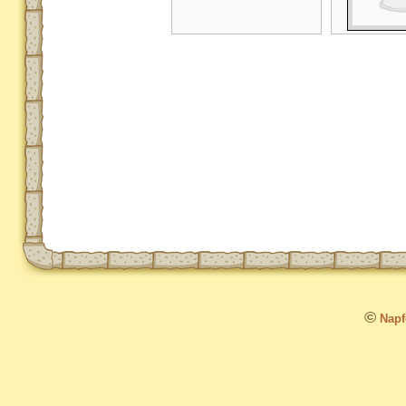
©
Napfo