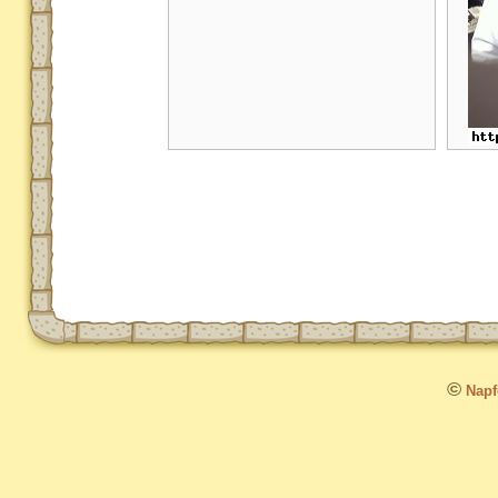
©
Napfo