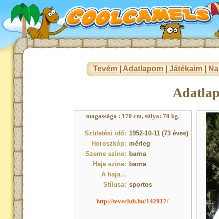
Tevém
|
Adatlapom
|
Játékaim
|
Na
Adatla
magassága : 170 cm, súlya: 70 kg.
Születési idő:
1952-10-11 (73 éves)
Horoszkóp:
mérleg
Szeme színe:
barna
Haja színe:
barna
A haja...
Stílusa:
sportos
http://teveclub.hu/142917/