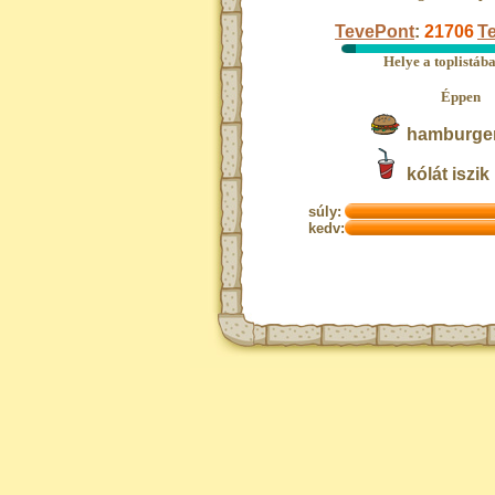
TevePont
:
21706
Te
Helye a toplistáb
Éppen
hamburger
kólát iszik
súly:
kedv: