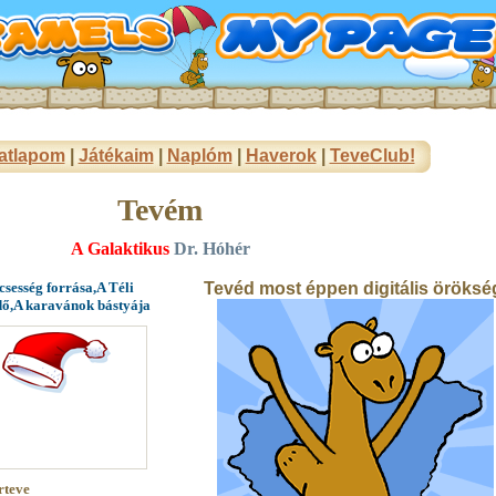
atlapom
|
Játékaim
|
Naplóm
|
Haverok
|
TeveClub!
Tevém
A Galaktikus
Dr. Hóhér
sesség forrása,A Téli
Tevéd most éppen digitális öröksé
dő,A karavánok bástyája
rteve