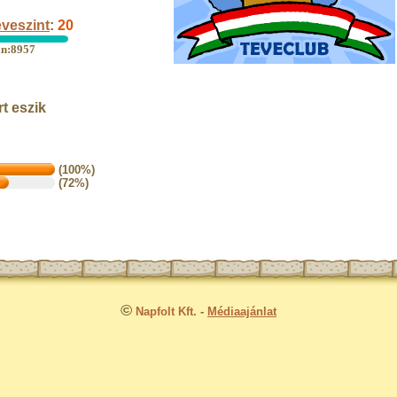
veszint
:
20
an:8957
t eszik
(100%)
(72%)
©
Napfolt Kft.
-
Médiaajánlat