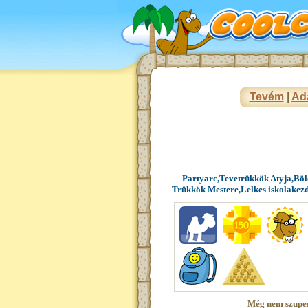
Tevém
|
Ad
Partyarc,Tevetrükkök Atyja,Bölc
Trükkök Mestere,Lelkes iskolakez
Még nem szupe