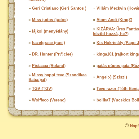
»
Geri Cristiano (Geri Santos )
»
Villám Meckvin (Hová
»
Miss judos (judos)
»
Atom Andi (KingZ)
»
KIZÁRVA: Üres Fantás
»
lájkol (menyétlány)
közöd hozzá, he?)
»
hazelgrace (nusi)
»
Kis Hókristály (Papp J
»
DR. Hunter (Pr@clee)
»
kinga101 (rajkort king
»
Pistaaaa (Roland)
»
patás púpos pata (Róz
»
Missy happi teve (Szandikaa
»
Angel:-) (Sziszi)
Baba:)xd)
»
TGV (TGV)
»
Teve razor (Tóth Benj
»
Wolffeco (Verenc)
»
bolika7 (Vucskics Bol
©
Napfo