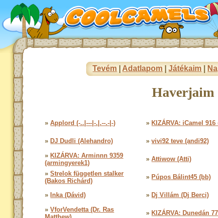
Tevém
|
Adatlapom
|
Játékaim
|
Na
Haverjaim 
»
Applord (-..|---|-.|.--.-|-)
»
KIZÁRVA: iCamel 916 
»
DJ Dudli (Alehandro)
»
vivi92 teve (andi92)
»
KIZÁRVA: Arminnn 9359
»
Attiwow (Atti)
(armingyerek1)
»
Strelok független stalker
»
Púpos Bálint45 (bb)
(Bakos Richárd)
»
Inka (Dávid)
»
Dj Villám (Dj Berci)
»
VforVendetta (Dr. Ras
»
KIZÁRVA: Dunedán 77
Matthew)