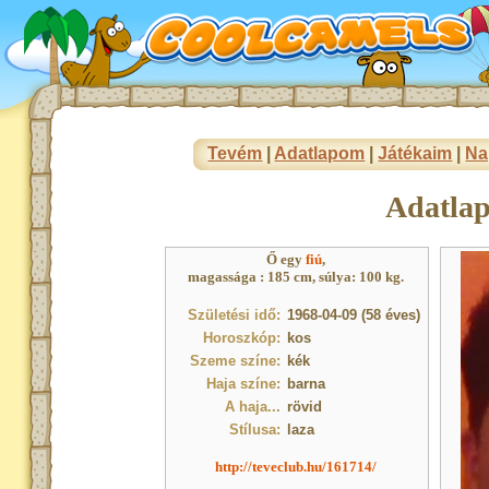
Tevém
|
Adatlapom
|
Játékaim
|
Na
Adatla
Ő egy
fiú
,
magassága : 185 cm, súlya: 100 kg.
Születési idő:
1968-04-09 (58 éves)
Horoszkóp:
kos
Szeme színe:
kék
Haja színe:
barna
A haja...
rövid
Stílusa:
laza
http://teveclub.hu/161714/