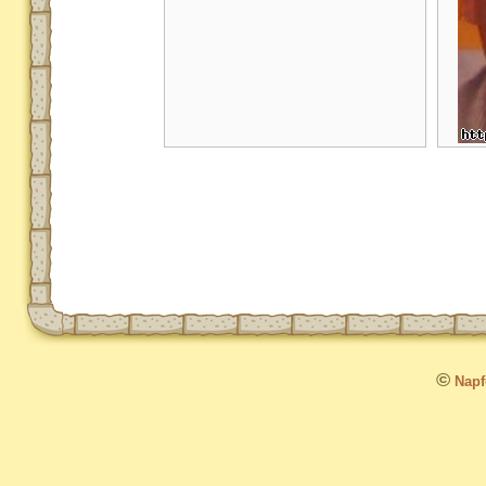
©
Napfo