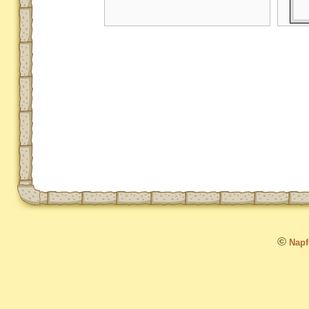
©
Napfo