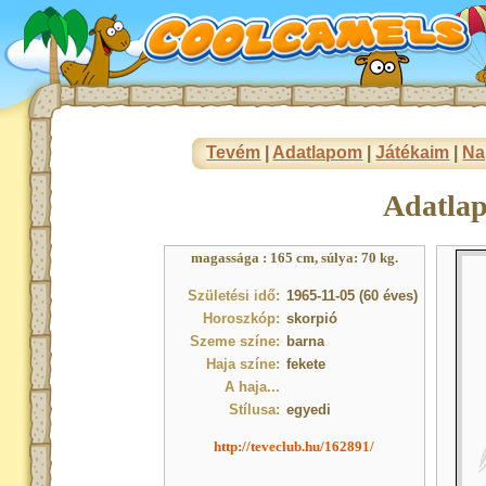
Tevém
|
Adatlapom
|
Játékaim
|
Na
Adatla
magassága : 165 cm, súlya: 70 kg.
Születési idő:
1965-11-05 (60 éves)
Horoszkóp:
skorpió
Szeme színe:
barna
Haja színe:
fekete
A haja...
Stílusa:
egyedi
http://teveclub.hu/162891/