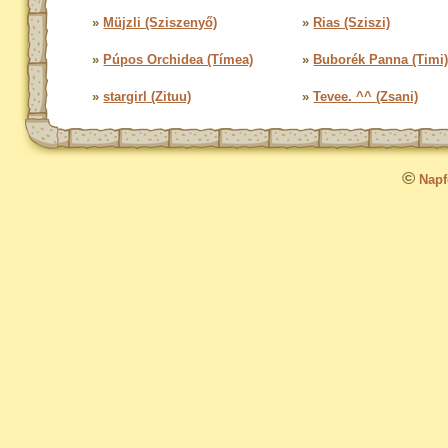
»
Müjzli (Sziszenyő)
»
Rias (Sziszi)
»
Púpos Orchidea (Tímea)
»
Buborék Panna (Timi
»
stargirl (Zituu)
»
Tevee. ^^ (Zsani)
©
Napfo