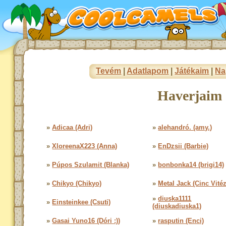
Tevém
|
Adatlapom
|
Játékaim
|
Na
Haverjaim 
»
Adicaa (Adri)
»
alehandró. (amy.)
»
XloreenaX223 (Anna)
»
EnDzsii (Barbie)
»
Púpos Szulamit (Blanka)
»
bonbonka14 (brigi14)
»
Chikyo (Chikyo)
»
Metal Jack (Cinc Vitéz
»
diuska1111
»
Einsteinkee (Csuti)
(diuskadiuska1)
»
Gasai Yuno16 (Dóri :))
»
rasputin (Enci)