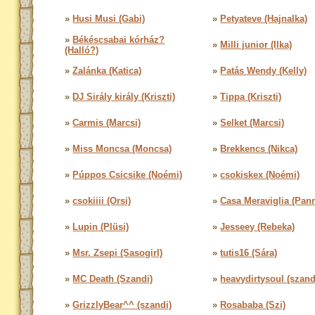
»
Husi Musi (Gabi)
»
Petyateve (Hajnalka)
»
Békéscsabai kórház?
»
Milli junior (Ilka)
(Halló?)
»
Zalánka (Katica)
»
Patás Wendy (Kelly)
»
DJ Sirály király (Kriszti)
»
Tippa (Kriszti)
»
Carmis (Marcsi)
»
Selket (Marcsi)
»
Miss Moncsa (Moncsa)
»
Brekkencs (Nikca)
»
Púppos Csicsike (Noémi)
»
csokiskex (Noémi)
»
csokiiii (Orsi)
»
Casa Meraviglia (Pann
»
Lupin (Plüsi)
»
Jesseey (Rebeka)
»
Msr. Zsepi (Sasogirl)
»
tutis16 (Sára)
»
MC Death (Szandi)
»
heavydirtysoul (szand
»
GrizzlyBear^^ (szandi)
»
Rosababa (Szi)