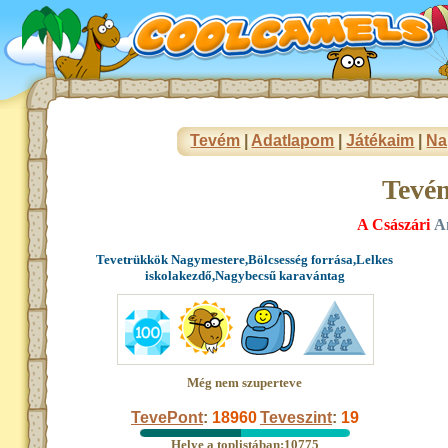
Tevém
|
Adatlapom
|
Játékaim
|
Na
Tevé
A Császári
A
Tevetrükkök Nagymestere,Bölcsesség forrása,Lelkes
iskolakezdő,Nagybecsű karavántag
Még nem szuperteve
TevePont
:
18960
Teveszint
:
19
Helye a toplistában:10775