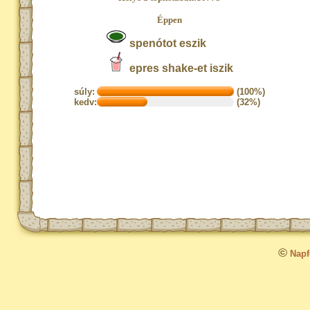
Éppen
spenótot eszik
epres shake-et iszik
súly:
(100%)
kedv:
(32%)
©
Napfo