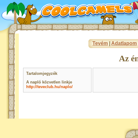
Tevém
|
Adatlapom
Az é
Tartalomjegyzék
A napló közvetlen linkje
http://teveclub.hu/naplo/